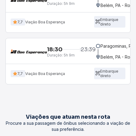
Duração:
5h 9m
Belém, PA - Rodov
Embarque
7,7
Viação Boa Esperança
direto
Paragominas, PA
18:30
23:39
Duração:
5h 9m
Belém, PA - Rodov
Embarque
7,7
Viação Boa Esperança
direto
Viações que atuam nesta rota
Procure a sua passagem de ônibus selecionando a viação de
sua preferência.