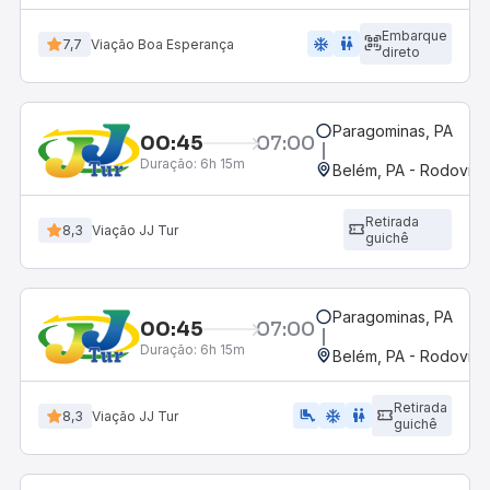
Embarque
ac_unit
wc
7,7
Viação Boa Esperança
direto
Paragominas, PA
00:45
07:00
Duração:
6h 15m
Belém, PA - Rodoviár
Retirada
8,3
Viação JJ Tur
guichê
Paragominas, PA
00:45
07:00
Duração:
6h 15m
Belém, PA - Rodoviár
Retirada
airline_seat_legroom_extra
ac_unit
wc
8,3
Viação JJ Tur
guichê