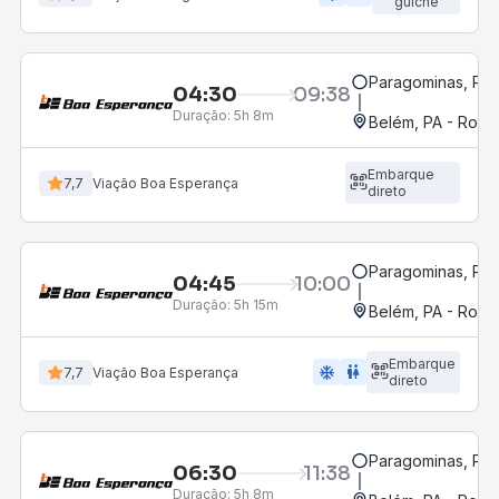
guichê
Paragominas, PA
04:30
09:38
Duração:
5h 8m
Belém, PA - Rodov
Embarque
7,7
Viação Boa Esperança
direto
Paragominas, PA
04:45
10:00
Duração:
5h 15m
Belém, PA - Rodov
Embarque
ac_unit
wc
7,7
Viação Boa Esperança
direto
Paragominas, PA
06:30
11:38
Duração:
5h 8m