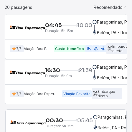
20 passagens
Recomendado
Paragominas, PA
04:45
10:00
Duração:
5h 15m
Belém, PA - Rodov
Embarque
airline_seat_legroom_extra
ac_unit
wc
7,7
Viação Boa Esperança
Custo-benefício
direto
Paragominas, PA
16:30
21:39
Duração:
5h 9m
Belém, PA - Rodov
Embarque
7,7
Viação Boa Esperança
Viação Favorita
direto
Paragominas, PA
00:30
05:45
Duração:
5h 15m
Belém, PA - Rodov