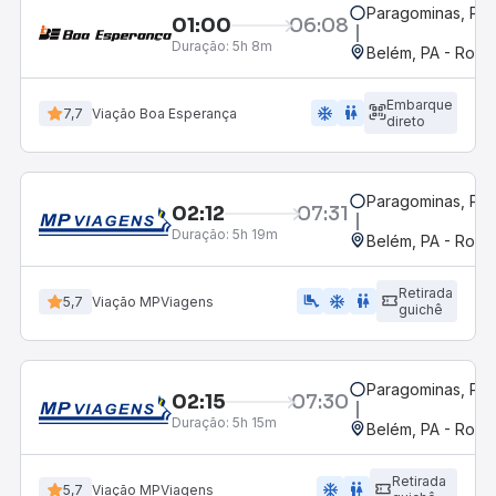
Paragominas, PA
01:00
06:08
Duração:
5h 8m
Belém, PA - Rodov
Embarque
ac_unit
wc
7,7
Viação Boa Esperança
direto
Paragominas, PA
02:12
07:31
Duração:
5h 19m
Belém, PA - Rodov
Retirada
airline_seat_legroom_extra
ac_unit
wc
5,7
Viação MPViagens
guichê
Paragominas, PA
02:15
07:30
Duração:
5h 15m
Belém, PA - Rodov
Retirada
ac_unit
wc
5,7
Viação MPViagens