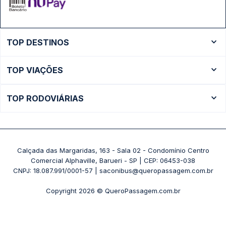
TOP DESTINOS
Ônibus Rio de Janeiro
TOP VIAÇÕES
Ônibus São Paulo
Passagens Cometa
Ônibus Brasília
TOP RODOVIÁRIAS
Passagens Gontijo
Ônibus Campinas
Rodoviária São Paulo - Tietê
Passagens 1001
Ônibus Londrina
Rodoviária Rio de Janeiro - Novo Rio
Passagens Águia Branca
+ Destinos
Rodoviária Belo Horizonte - Gov. Israel Pinheiro (Tergip)
Calçada das Margaridas, 163 - Sala 02 - Condomínio Centro
Passagens Pássaro Marron
Comercial Alphaville, Barueri - SP | CEP: 06453-038
Rodoviária Curitiba
+ Viações
CNPJ: 18.087.991/0001-57 | saconibus@queropassagem.com.br
Rodoviária São Paulo - Barra Funda
Copyright 2026 © QueroPassagem.com.br
+ Rodoviárias