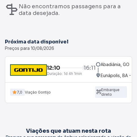
Não encontramos passagens para a
data desejada.
Próxima data disponível
Preços para 10/08/2026
Abadiânia, GO
12:10
16:11
Duração:
1d 4h 1min
Eunápolis, BA - R
Embarque
7,0
Viação Gontijo
direto
Viações que atuam nesta rota