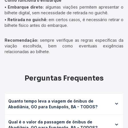
Como funciona o embarque
• Embarque direto:
algumas viações permitem apresentar o
bilhete digital, sem necessidade de retirada no guichê.
• Retirada no guichê:
em certos casos, é necessário retirar o
bilhete físico antes do embarque.
Recomendação:
sempre verifique as regras específicas da
viação escolhida, bem como eventuais exigências
relacionadas ao bilhete.
Perguntas Frequentes
Quanto tempo leva a viagem de ônibus de
Abadiânia, GO para Eunápolis, BA - TODOS?
A viagem de ônibus de Abadiânia, GO para Eunápolis, BA -
Qual é o valor da passagem de ônibus de
TODOS leva em média 28h 1min, podendo variar conforme
Abadiânia, GO para Eunápolis, BA - TODOS?