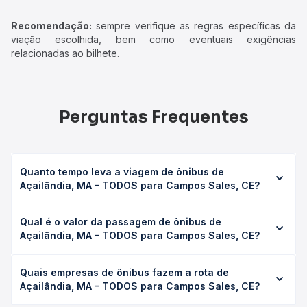
Recomendação:
sempre verifique as regras específicas da
viação escolhida, bem como eventuais exigências
relacionadas ao bilhete.
Perguntas Frequentes
Quanto tempo leva a viagem de ônibus de
Açailândia, MA - TODOS para Campos Sales, CE?
A viagem de ônibus de Açailândia, MA - TODOS para
Qual é o valor da passagem de ônibus de
Campos Sales, CE leva em média 23h 20min, podendo
Açailândia, MA - TODOS para Campos Sales, CE?
variar conforme a viação, o tipo de serviço (convencional,
executivo ou leito) e as condições de tráfego. Na Quero
O preço da passagem de ônibus de Açailândia, MA -
Passagem você consulta os horários disponíveis e vê a
Quais empresas de ônibus fazem a rota de
TODOS para Campos Sales, CE custa em média R$ 401,23
duração exata de cada opção na data desejada.
Açailândia, MA - TODOS para Campos Sales, CE?
e varia conforme a data da viagem, a empresa, o tipo de
poltrona e a antecedência da compra. Na Quero