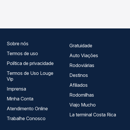
As viações Expresso Guanabara operam o trecho de
Passagem você compara os preços de todas as viações
Açailândia, MA - TODOS para Campos Sales, CE, com
em tempo real e garante a melhor oferta para o seu
horários variados ao longo do dia. Na Quero Passagem
roteiro.
você compara todas as opções — empresas, horários,
tipos de serviço e preços — em um só lugar e escolhe a
que melhor se encaixa na sua viagem.
Sobre nós
Gratuidade
Termos de uso
Auto Viações
Política de privacidade
Rodoviárias
Termos de Uso Louge
Destinos
Vip
Afiliados
Imprensa
Rodomilhas
Minha Conta
Viajo Mucho
Atendimento Online
La terminal Costa Rica
Trabalhe Conosco