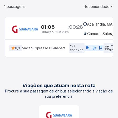
1 passagens
Recomendado
Açailândia, MA
01:08
00:28
Duração:
23h 20m
Campos Sales, C
1
Emba
airline_seat_legroom_extra
ac_unit
WC
8,3
Viação Expresso Guanabara
conexão
direto
Viações que atuam nesta rota
Procure a sua passagem de ônibus selecionando a viação de
sua preferência.