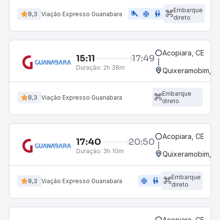
Embarque
airline_seat_legroom_extra
ac_unit
wc
8,3
Viação Expresso Guanabara
direto
Acopiara, CE
15:11
17:49
Duração:
2h 38m
Quixeramobim, C
Embarque
8,3
Viação Expresso Guanabara
direto
Acopiara, CE
17:40
20:50
Duração:
3h 10m
Quixeramobim, C
Embarque
ac_unit
wc
8,3
Viação Expresso Guanabara
direto
Acopiara, CE