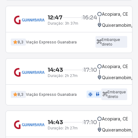
Acopiara, CE
12:47
16:24
Duração:
3h 37m
Quixeramobim, C
Embarque
8,3
Viação Expresso Guanabara
direto
Acopiara, CE
14:43
17:10
Duração:
2h 27m
Quixeramobim, C
Embarque
ac_unit
wc
8,3
Viação Expresso Guanabara
direto
Acopiara, CE
14:43
17:10
Duração:
2h 27m
Quixeramobim, C