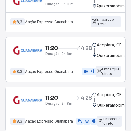
Duração:
3h 13m
Quixeramobim, C
Embarque
8,3
Viação Expresso Guanabara
direto
Acopiara, CE
11:20
14:28
Duração:
3h 8m
Quixeramobim, C
Embarque
ac_unit
wc
8,3
Viação Expresso Guanabara
direto
Acopiara, CE
11:20
14:28
Duração:
3h 8m
Quixeramobim, C
Embarque
airline_seat_legroom_extra
ac_unit
wc
8,3
Viação Expresso Guanabara
direto