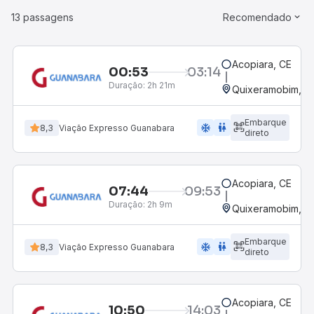
13 passagens
Recomendado
Acopiara, CE
00:53
03:14
Duração:
2h 21m
Quixeramobim, C
Embarque
ac_unit
wc
8,3
Viação Expresso Guanabara
direto
Acopiara, CE
07:44
09:53
Duração:
2h 9m
Quixeramobim, C
Embarque
ac_unit
wc
8,3
Viação Expresso Guanabara
direto
Acopiara, CE
10:50
14:03