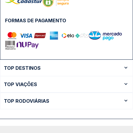
FORMAS DE PAGAMENTO
TOP DESTINOS
Ônibus Rio de Janeiro
TOP VIAÇÕES
Ônibus São Paulo
Passagens Cometa
Ônibus Brasília
TOP RODOVIÁRIAS
Passagens Gontijo
Ônibus Campinas
Rodoviária São Paulo - Tietê
Passagens 1001
Ônibus Londrina
Rodoviária Rio de Janeiro - Novo Rio
Passagens Águia Branca
+ Destinos
Rodoviária Belo Horizonte - Gov. Israel Pinheiro (Tergip)
Calçada das Margaridas, 163 - Sala 02 - Condomínio Centro