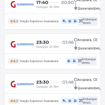
17:40
20:50
Duração:
3h 10m
Quixeramobim, C
Embarque
airline_seat_legroom_extra
ac_unit
wc
8,3
Viação Expresso Guanabara
direto
Acopiara, CE
23:30
01:46
Duração:
2h 16m
Quixeramobim, C
Embarque
ac_unit
wc
8,3
Viação Expresso Guanabara
direto
Acopiara, CE
23:30
01:46
Duração:
2h 16m
Quixeramobim, C
Embarque
airline_seat_legroom_extra
ac_unit
wc
8,3
Viação Expresso Guanabara
direto