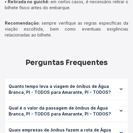
• Retirada no guichê:
em certos casos, é necessário retirar o
bilhete físico antes do embarque.
Recomendação:
sempre verifique as regras específicas da
viação escolhida, bem como eventuais exigências
relacionadas ao bilhete.
Perguntas Frequentes
Quanto tempo leva a viagem de ônibus de Água
Branca, PI - TODOS para Amarante, PI - TODOS?
A viagem de ônibus de Água Branca, PI - TODOS para
Qual é o valor da passagem de ônibus de Água
Amarante, PI - TODOS leva em média 0h 54min, podendo
Branca, PI - TODOS para Amarante, PI - TODOS?
variar conforme a viação, o tipo de serviço (convencional,
executivo ou leito) e as condições de tráfego. Na Quero
O preço da passagem de ônibus de Água Branca, PI -
Passagem você consulta os horários disponíveis e vê a
Quais empresas de ônibus fazem a rota de Água
TODOS para Amarante, PI - TODOS custa em média R$
duração exata de cada opção na data desejada.