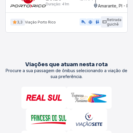
Duração:
41m
Amarante, PI - Ro
Retirada
airline_seat_legroom_extra
ac_unit
wc
3,3
Viação Porto Rico
guichê
Viações que atuam nesta rota
Procure a sua passagem de ônibus selecionando a viação de
sua preferência.