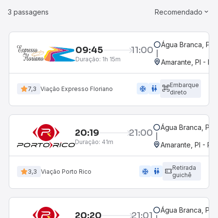
3 passagens
Recomendado
Água Branca, PI -
09:45
11:00
Duração:
1h 15m
Amarante, PI - Ro
Embarque
ac_unit
wc
7,3
Viação Expresso Floriano
direto
Água Branca, PI -
20:19
21:00
Duração:
41m
Amarante, PI - Ro
Retirada
ac_unit
wc
3,3
Viação Porto Rico
guichê
Água Branca, PI -
20:20
21:01