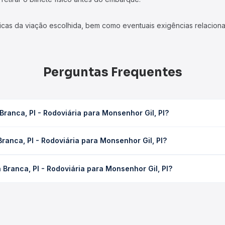
icas da viação escolhida, bem como eventuais exigências relaciona
Perguntas Frequentes
ranca, PI - Rodoviária para Monsenhor Gil, PI?
 para Monsenhor Gil, PI leva em média 0h 47min, podendo variar co
ranca, PI - Rodoviária para Monsenhor Gil, PI?
 Quero Passagem você consulta os horários disponíveis e vê a dur
- Rodoviária para Monsenhor Gil, PI custa em média R$ 62,67 e var
Branca, PI - Rodoviária para Monsenhor Gil, PI?
 Passagem você compara os preços de todas as viações em tempo re
 trecho de Água Branca, PI - Rodoviária para Monsenhor Gil, PI, c
, horários, tipos de serviço e preços — em um só lugar e escolh