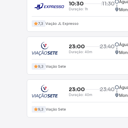
Água
10:30
11:30
Duração:
1h
Mons
7,3
Viação JL Expresso
Água
23:00
23:40
Duração:
40m
Mons
9,3
Viação Sete
Água
23:00
23:40
Duração:
40m
Mons
9,3
Viação Sete