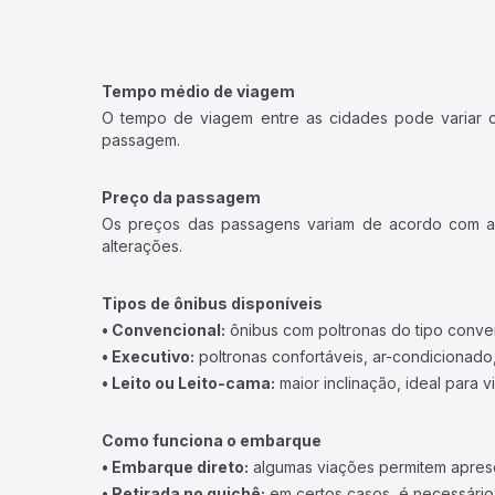
Tempo médio de viagem
O tempo de viagem entre as cidades pode variar con
passagem.
Preço da passagem
Os preços das passagens variam de acordo com a v
alterações.
Tipos de ônibus disponíveis
• Convencional:
ônibus com poltronas do tipo conve
• Executivo:
poltronas confortáveis, ar-condicionado,
• Leito ou Leito-cama:
maior inclinação, ideal para 
Como funciona o embarque
• Embarque direto:
algumas viações permitem apresen
• Retirada no guichê:
em certos casos, é necessário r