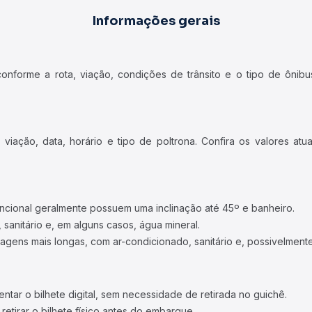
Informações gerais
forme a rota, viação, condições de trânsito e o tipo de ônibus
iação, data, horário e tipo de poltrona. Confira os valores at
ncional geralmente possuem uma inclinação até 45º e banheiro.
 sanitário e, em alguns casos, água mineral.
viagens mais longas, com ar-condicionado, sanitário e, possivelmente
tar o bilhete digital, sem necessidade de retirada no guichê.
etirar o bilhete físico antes do embarque.