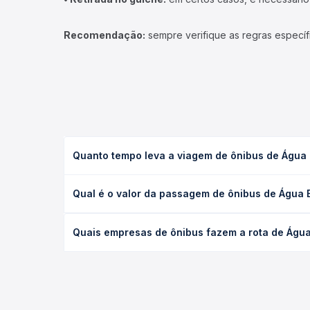
Recomendação:
sempre verifique as regras específ
Quanto tempo leva a viagem de ônibus de Água B
A viagem de ônibus de Água Branca, PI - Rodoviária
Qual é o valor da passagem de ônibus de Água B
executivo ou leito) e as condições de tráfego. Na
O preço da passagem de ônibus de Água Branca, PI 
Quais empresas de ônibus fazem a rota de Água 
de poltrona e a antecedência da compra. Na Quero
As viações Expresso Princesa do Sul, Sete operam o
Passagem você compara todas as opções — empresas