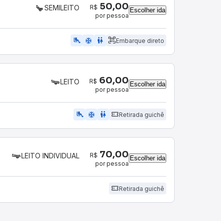
50,00
R$
SEMILEITO
Escolher ida
por pessoa
airline_seat_legroom_extra
ac_unit
WC
Embarque direto
60,00
R$
LEITO
Escolher ida
por pessoa
airline_seat_legroom_extra
ac_unit
wc
Retirada guichê
70,00
R$
LEITO INDIVIDUAL
Escolher ida
por pessoa
Retirada guichê