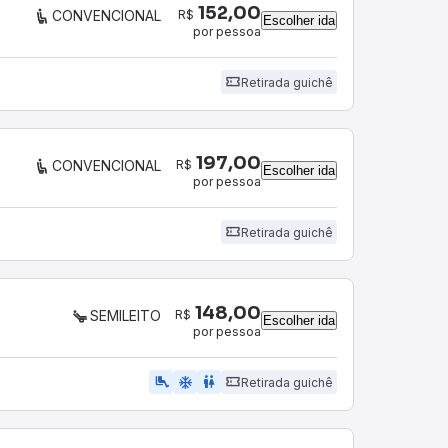
152,00
R$
CONVENCIONAL
Escolher ida
por pessoa
Retirada guichê
197,00
R$
CONVENCIONAL
Escolher ida
por pessoa
Retirada guichê
148,00
R$
SEMILEITO
Escolher ida
por pessoa
airline_seat_legroom_extra
ac_unit
WC
Retirada guichê