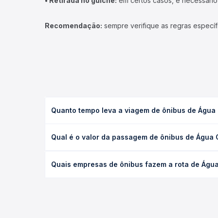
• Retirada no guichê:
em certos casos, é necessário r
Recomendação:
sempre verifique as regras específ
Quanto tempo leva a viagem de ônibus de Água
A viagem de ônibus de Água Clara, MS para Pompéi
Qual é o valor da passagem de ônibus de Água
executivo ou leito) e as condições de tráfego. Na
O preço da passagem de ônibus de Água Clara, MS 
Quais empresas de ônibus fazem a rota de Águ
poltrona e a antecedência da compra. Na Quero Pa
As viações Guerino Seiscento operam o trecho de
todas as opções — empresas, horários, tipos de se