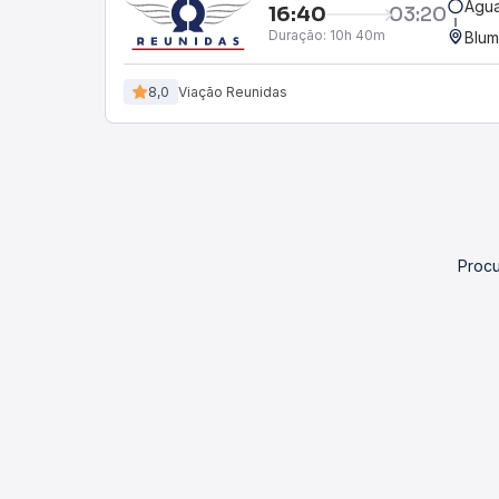
Água
16:40
03:20
Duração:
10h 40m
Blum
8,0
Viação Reunidas
Procu