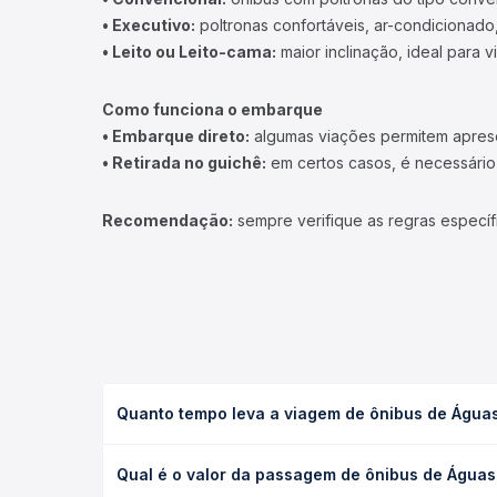
• Executivo:
poltronas confortáveis, ar-condicionado,
• Leito ou Leito-cama:
maior inclinação, ideal para 
Como funciona o embarque
• Embarque direto:
algumas viações permitem apresen
• Retirada no guichê:
em certos casos, é necessário r
Recomendação:
sempre verifique as regras específ
Quanto tempo leva a viagem de ônibus de Água
A viagem de ônibus de Águas de Chapecó, SC para 
Qual é o valor da passagem de ônibus de Águas
(convencional, executivo ou leito) e as condições