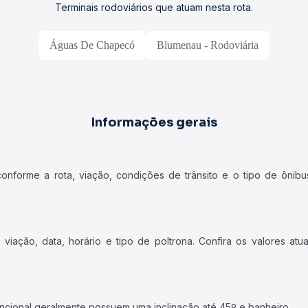
Terminais rodoviários que atuam nesta rota.
Águas De Chapecó
Blumenau - Rodoviária
Informações gerais
forme a rota, viação, condições de trânsito e o tipo de ônibus
iação, data, horário e tipo de poltrona. Confira os valores at
ncional geralmente possuem uma inclinação até 45º e banheiro.