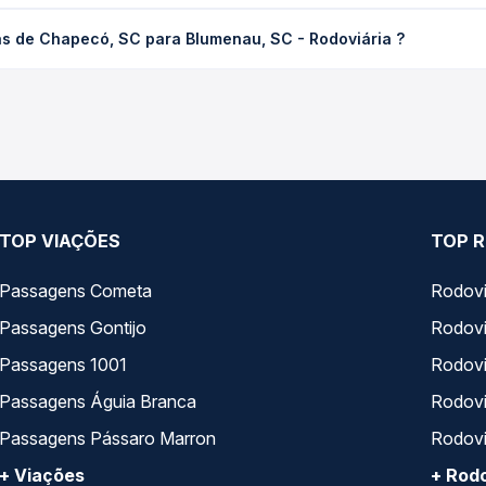
có, SC para Blumenau, SC - Rodoviária custa em média R$ 222,96 
s de Chapecó, SC para Blumenau, SC - Rodoviária ?
Quero Passagem você compara os preços de todas as viações em tem
Chapecó, SC para Blumenau, SC - Rodoviária , com horários varia
pos de serviço e preços — em um só lugar e escolhe a que melhor 
TOP VIAÇÕES
TOP R
Passagens Cometa
Rodovi
Passagens Gontijo
Rodovi
Passagens 1001
Rodoviá
Passagens Águia Branca
Rodoviá
Passagens Pássaro Marron
Rodovi
+ Viações
+ Rodo