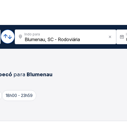
Indo para
pecó
para
Blumenau
18h00 - 23h59