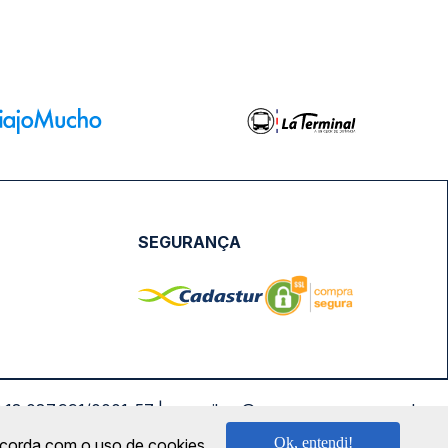
SEGURANÇA
NPJ: 18.087.991/0001-57 | saconibus@queropassagem.com.br
Ok, entendi!
oncorda com o uso de cookies.