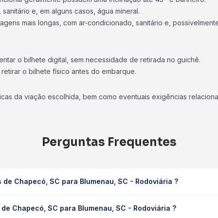
 sanitário e, em alguns casos, água mineral.
viagens mais longas, com ar-condicionado, sanitário e, possivelmente
tar o bilhete digital, sem necessidade de retirada no guichê.
etirar o bilhete físico antes do embarque.
icas da viação escolhida, bem como eventuais exigências relaciona
Perguntas Frequentes
s de Chapecó, SC para Blumenau, SC - Rodoviária ?
Blumenau, SC - Rodoviária leva em média 10h 40min, podendo varia
 de Chapecó, SC para Blumenau, SC - Rodoviária ?
 de tráfego. Na Quero Passagem você consulta os horários disponív