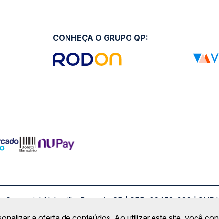
CONHEÇA O GRUPO QP:
ro Comercial Alphaville, Barueri - SP | CEP: 06453-038 | C
Copyright 2026 © QueroPassagem.com.br
sonalizar a oferta de conteúdos. Ao utilizar este site, você c