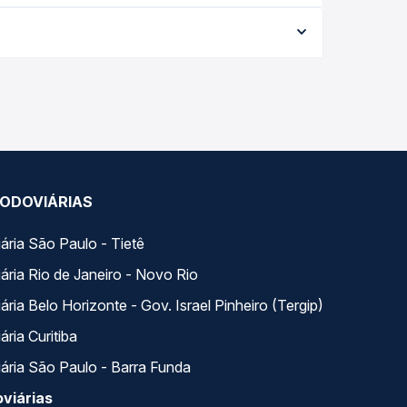
e varia conforme a data da viagem, a empresa, o
po real e garante a melhor oferta para o seu
dos ao longo do dia. Na Quero Passagem você
se encaixa na sua viagem.
ODOVIÁRIAS
ária São Paulo - Tietê
ária Rio de Janeiro - Novo Rio
ria Belo Horizonte - Gov. Israel Pinheiro (Tergip)
ria Curitiba
ária São Paulo - Barra Funda
viárias