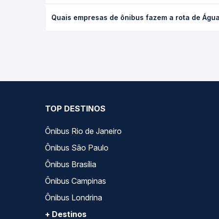
desejada.
O preço da passagem de ônibus de Águas de Chape
Quais empresas de ônibus fazem a rota de Água
tipo de poltrona e a antecedência da compra. Na 
roteiro.
As viações Reunidas operam o trecho de Águas de 
compara todas as opções — empresas, horários, ti
TOP DESTINOS
Ônibus Rio de Janeiro
Ônibus São Paulo
Ônibus Brasília
Ônibus Campinas
Ônibus Londrina
+ Destinos