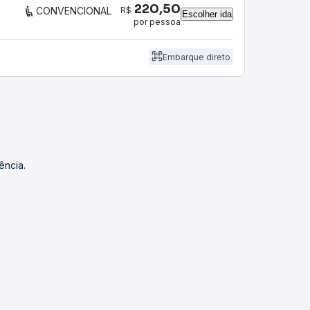
220,50
R$
CONVENCIONAL
Escolher ida
por pessoa
Embarque direto
ência.