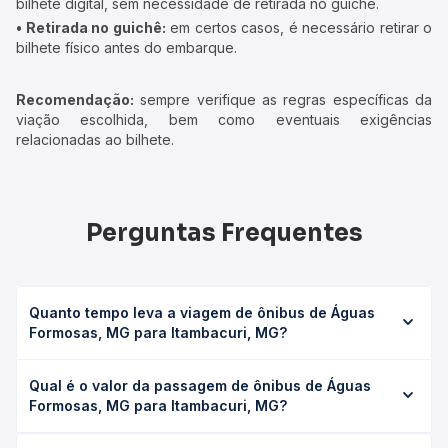
bilhete digital, sem necessidade de retirada no guichê.
• Retirada no guichê:
em certos casos, é necessário retirar o
bilhete físico antes do embarque.
Recomendação:
sempre verifique as regras específicas da
viação escolhida, bem como eventuais exigências
relacionadas ao bilhete.
Perguntas Frequentes
Quanto tempo leva a viagem de ônibus de Águas
Formosas, MG para Itambacuri, MG?
A viagem de ônibus de Águas Formosas, MG para
Qual é o valor da passagem de ônibus de Águas
Itambacuri, MG leva em média 4h 33min, podendo variar
Formosas, MG para Itambacuri, MG?
conforme a viação, o tipo de serviço (convencional,
executivo ou leito) e as condições de tráfego. Na Quero
O preço da passagem de ônibus de Águas Formosas, MG