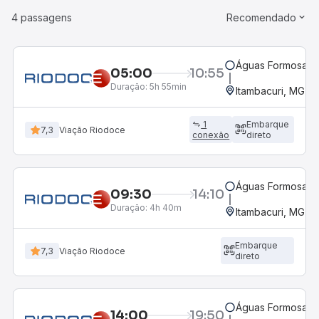
4 passagens
Recomendado
Águas Formosas,
05:00
10:55
Duração:
5h 55min
Itambacuri, MG
1
Embarque
7,3
Viação Riodoce
conexão
direto
Águas Formosas,
09:30
14:10
Duração:
4h 40m
Itambacuri, MG
Embarque
7,3
Viação Riodoce
direto
Águas Formosas,
14:00
19:50