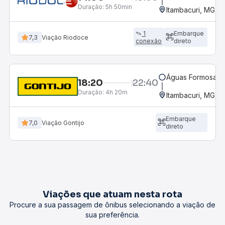
Duração:
5h 50min
Itambacuri, MG
1
Embarque
7,3
Viação Riodoce
conexão
direto
Águas Formosas,
18:20
22:40
Duração:
4h 20m
Itambacuri, MG
Embarque
7,0
Viação Gontijo
direto
Viações que atuam nesta rota
Procure a sua passagem de ônibus selecionando a viação de
sua preferência.