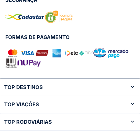
SEGURANÇA
FORMAS DE PAGAMENTO
TOP DESTINOS
Ônibus Rio de Janeiro
TOP VIAÇÕES
Ônibus São Paulo
Passagens Cometa
Ônibus Brasília
TOP RODOVIÁRIAS
Passagens Gontijo
Ônibus Campinas
Rodoviária São Paulo - Tietê
Passagens 1001
Ônibus Londrina