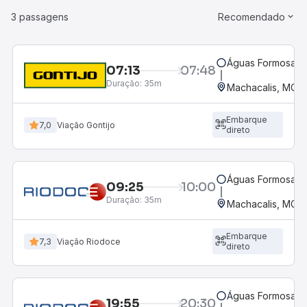
3 passagens
Recomendado
Águas Formosas,
07:13
07:48
Duração:
35m
Machacalis, MG
Embarque
7,0
Viação Gontijo
direto
Águas Formosas,
09:25
10:00
Duração:
35m
Machacalis, MG
Embarque
7,3
Viação Riodoce
direto
Águas Formosas,
19:55
20:30