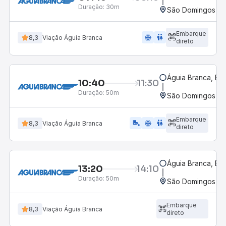
Duração:
30m
São Domingos do 
Embarque
ac_unit
wc
8,3
Viação Águia Branca
direto
Águia Branca, ES
10:40
11:30
Duração:
50m
São Domingos do 
Embarque
airline_seat_legroom_extra
ac_unit
WC
8,3
Viação Águia Branca
direto
Águia Branca, ES
13:20
14:10
Duração:
50m
São Domingos do 
Embarque
8,3
Viação Águia Branca
direto