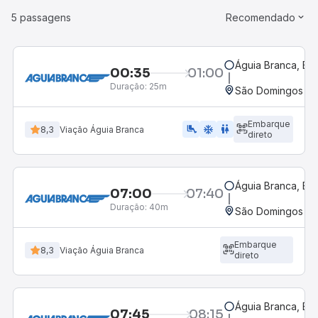
5 passagens
Recomendado
Águia Branca, ES
00:35
01:00
Duração:
25m
São Domingos do 
Embarque
airline_seat_legroom_extra
ac_unit
WC
8,3
Viação Águia Branca
direto
Águia Branca, ES
07:00
07:40
Duração:
40m
São Domingos do 
Embarque
8,3
Viação Águia Branca
direto
Águia Branca, ES
07:45
08:15