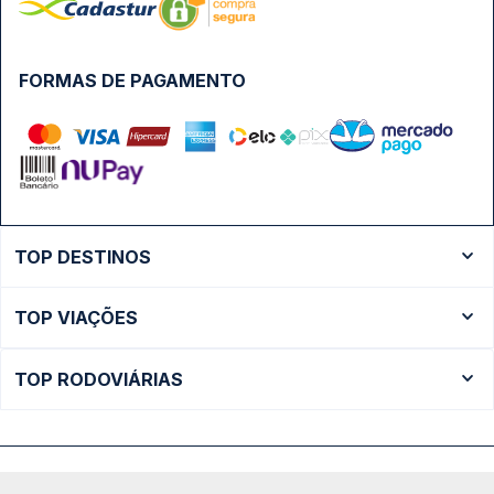
FORMAS DE PAGAMENTO
TOP DESTINOS
Ônibus Rio de Janeiro
TOP VIAÇÕES
Ônibus São Paulo
Passagens Cometa
Ônibus Brasília
TOP RODOVIÁRIAS
Passagens Gontijo
Ônibus Campinas
Rodoviária São Paulo - Tietê
Passagens 1001
Ônibus Londrina
Rodoviária Rio de Janeiro - Novo Rio
Passagens Águia Branca
+ Destinos
Rodoviária Belo Horizonte - Gov. Israel Pinheiro (Tergip)
Calçada das Margaridas, 163 - Sala 02 - Condomínio Centro