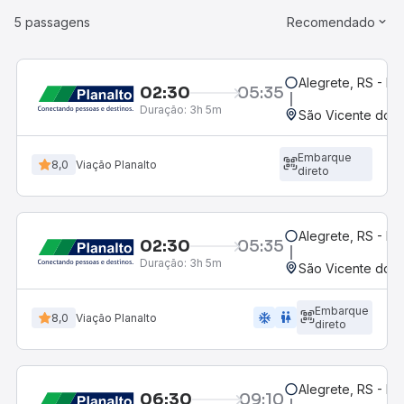
5 passagens
Recomendado
Alegrete, RS - Ro
02:30
05:35
Duração:
3h 5m
São Vicente do S
Embarque
8,0
Viação Planalto
direto
Alegrete, RS - Ro
02:30
05:35
Duração:
3h 5m
São Vicente do S
Embarque
ac_unit
wc
8,0
Viação Planalto
direto
Alegrete, RS - Ro
06:30
09:10