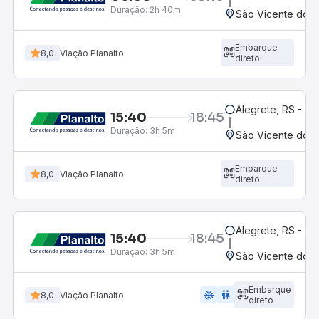
Duração:
2h 40m
São Vicente do S
Embarque
8,0
Viação Planalto
direto
Alegrete, RS - Ro
15:40
18:45
Duração:
3h 5m
São Vicente do S
Embarque
8,0
Viação Planalto
direto
Alegrete, RS - Ro
15:40
18:45
Duração:
3h 5m
São Vicente do S
Embarque
ac_unit
wc
8,0
Viação Planalto
direto