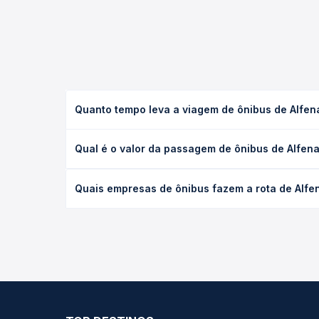
Quanto tempo leva a viagem de ônibus de Alfe
A viagem de ônibus de Alfenas, MG - TODOS para C
Qual é o valor da passagem de ônibus de Alfe
executivo ou leito) e as condições de tráfego. Na
O preço da passagem de ônibus de Alfenas, MG - T
Quais empresas de ônibus fazem a rota de Alf
tipo de poltrona e a antecedência da compra. Na 
roteiro.
As viações não identificadas operam o trecho de 
compara todas as opções — empresas, horários, ti