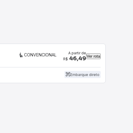
A partir de
CONVENCIONAL
Ver rota
46,49
R$
Embarque direto