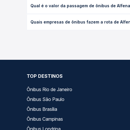
A viagem de ônibus de Alfenas, MG - TODOS para C
Qual é o valor da passagem de ônibus de Alfe
executivo ou leito) e as condições de tráfego. Na
O preço da passagem de ônibus de Alfenas, MG - T
Quais empresas de ônibus fazem a rota de Alf
tipo de poltrona e a antecedência da compra. Na 
roteiro.
As viações não identificadas operam o trecho de 
compara todas as opções — empresas, horários, ti
TOP DESTINOS
Ônibus Rio de Janeiro
Ônibus São Paulo
Ônibus Brasília
Ônibus Campinas
Ônibus Londrina