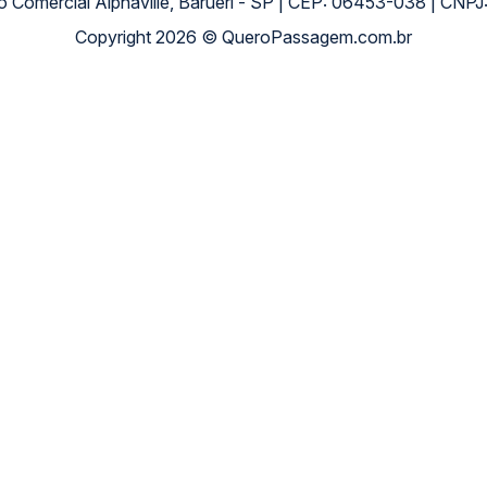
ro Comercial Alphaville, Barueri - SP | CEP: 06453-038 | C
Copyright 2026 © QueroPassagem.com.br