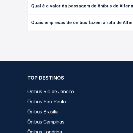
A viagem de ônibus de Alfenas, MG - TODOS para I
Qual é o valor da passagem de ônibus de Alfen
executivo ou leito) e as condições de tráfego. Na
O preço da passagem de ônibus de Alfenas, MG - T
Quais empresas de ônibus fazem a rota de Alf
de poltrona e a antecedência da compra. Na Quero
As viações não identificadas operam o trecho de 
compara todas as opções — empresas, horários, ti
TOP DESTINOS
Ônibus Rio de Janeiro
Ônibus São Paulo
Ônibus Brasília
Ônibus Campinas
Ônibus Londrina