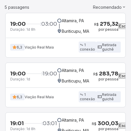
5 passagens
Recomendado
Altamira, PA
19:00
03:00
275,32
R$
Escolh
Duração:
1d 8h
por pessoa
Buriticupu, MA
1
Retirada
6,3
Viação Real Maia
conexão
guichê
Altamira, PA
19:00
19:00
283,78
R$
Escolh
Duração:
1d
por pessoa
Buriticupu, MA
1
Retirada
6,3
Viação Real Maia
conexão
guichê
Altamira, PA
19:01
03:01
300,03
R$
Escolh
Duração:
1d 8h
por pessoa
Buriticupu, MA