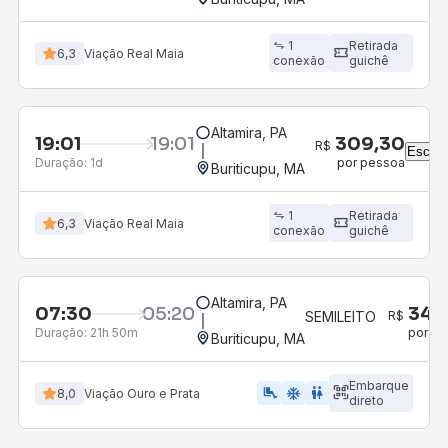
1
Retirada
6,3
Viação Real Maia
conexão
guichê
Altamira, PA
19:01
19:01
309,30
R$
Escolh
Duração:
1d
por pessoa
Buriticupu, MA
1
Retirada
6,3
Viação Real Maia
conexão
guichê
Altamira, PA
07:30
05:20
Duração:
21h 50m
Buriticupu, MA
Embarque
airline_seat_legroom_extra
ac_unit
WC
8,0
Viação Ouro e Prata
direto