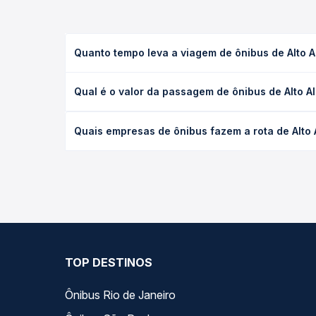
Quanto tempo leva a viagem de ônibus de Alto 
A viagem de ônibus de Alto Alegre do Maranhão, M
Qual é o valor da passagem de ônibus de Alto 
(convencional, executivo ou leito) e as condições
desejada.
O preço da passagem de ônibus de Alto Alegre do 
Quais empresas de ônibus fazem a rota de Alto
o tipo de poltrona e a antecedência da compra. N
roteiro.
As viações Expresso Guanabara operam o trecho de
Passagem você compara todas as opções — empresas
TOP DESTINOS
Ônibus Rio de Janeiro