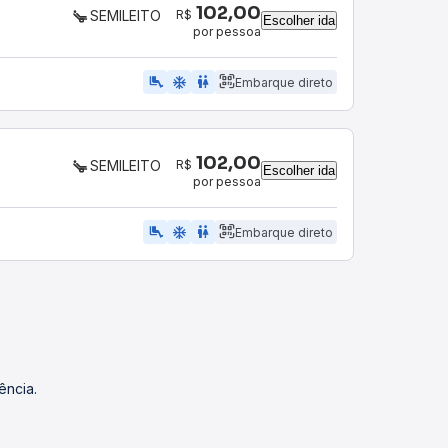
102,00
R$
SEMILEITO
Escolher ida
por pessoa
airline_seat_legroom_extra
ac_unit
WC
Embarque direto
102,00
R$
SEMILEITO
Escolher ida
por pessoa
airline_seat_legroom_extra
ac_unit
WC
Embarque direto
ência.