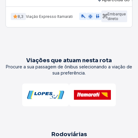
Embarque
airline_seat_legroom_extra
ac_unit
wc
8,3
Viação Expresso Itamarati
direto
Viações que atuam nesta rota
Procure a sua passagem de ônibus selecionando a viação de
sua preferência.
Rodoviárias