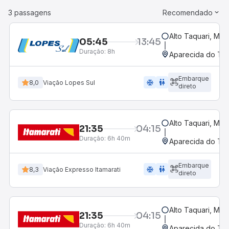
3 passagens
Recomendado
Alto Taquari, MT
05:45
13:45
Duração:
8h
Aparecida do Tab
Embarque
ac_unit
wc
8,0
Viação Lopes Sul
direto
Alto Taquari, MT
21:35
04:15
Duração:
6h 40m
Aparecida do Tab
Embarque
ac_unit
wc
8,3
Viação Expresso Itamarati
direto
Alto Taquari, MT
21:35
04:15
Duração:
6h 40m
Aparecida do Tab