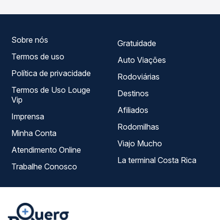
horários, tipos de serviço e preços — em um só lugar e
escolhe a que melhor se encaixa na sua viagem.
Sobre nós
Gratuidade
Termos de uso
Auto Viações
Política de privacidade
Rodoviárias
Termos de Uso Louge
Destinos
Vip
Afiliados
Imprensa
Rodomilhas
Minha Conta
Viajo Mucho
Atendimento Online
La terminal Costa Rica
Trabalhe Conosco