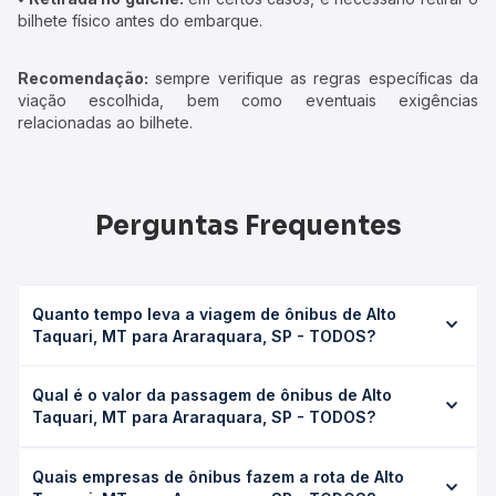
bilhete físico antes do embarque.
Recomendação:
sempre verifique as regras específicas da
viação escolhida, bem como eventuais exigências
relacionadas ao bilhete.
Perguntas Frequentes
Quanto tempo leva a viagem de ônibus de Alto
Taquari, MT para Araraquara, SP - TODOS?
A viagem de ônibus de Alto Taquari, MT para Araraquara,
Qual é o valor da passagem de ônibus de Alto
SP - TODOS leva em média 14h 22min, podendo variar
Taquari, MT para Araraquara, SP - TODOS?
conforme a viação, o tipo de serviço (convencional,
executivo ou leito) e as condições de tráfego. Na Quero
O preço da passagem de ônibus de Alto Taquari, MT para
Passagem você consulta os horários disponíveis e vê a
Quais empresas de ônibus fazem a rota de Alto
Araraquara, SP - TODOS custa em média R$ 197,48 e varia
duração exata de cada opção na data desejada.