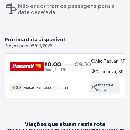
Não encontramos passagens para a
data desejada.
Próxima data disponível
Preços para 08/08/2026
Alto Taquari, MT
20:00
09:00
Duração:
13h
Catanduva, SP - R
Embarque
8,3
Viação Expresso Itamarati
direto
Viações que atuam nesta rota