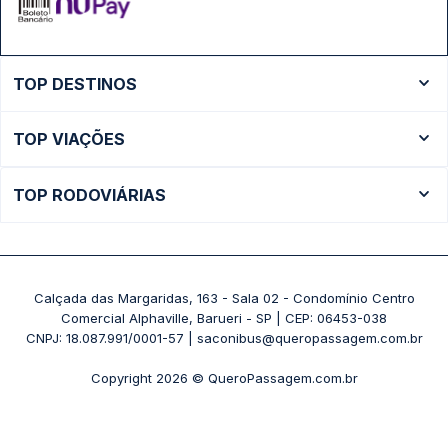
TOP DESTINOS
Ônibus Rio de Janeiro
TOP VIAÇÕES
Ônibus São Paulo
Passagens Cometa
Ônibus Brasília
TOP RODOVIÁRIAS
Passagens Gontijo
Ônibus Campinas
Rodoviária São Paulo - Tietê
Passagens 1001
Ônibus Londrina
Rodoviária Rio de Janeiro - Novo Rio
Passagens Águia Branca
+ Destinos
Rodoviária Belo Horizonte - Gov. Israel Pinheiro (Tergip)
Calçada das Margaridas, 163 - Sala 02 - Condomínio Centro
Passagens Pássaro Marron
Comercial Alphaville, Barueri - SP | CEP: 06453-038
Rodoviária Curitiba
+ Viações
CNPJ: 18.087.991/0001-57 | saconibus@queropassagem.com.br
Rodoviária São Paulo - Barra Funda
Copyright 2026 © QueroPassagem.com.br
+ Rodoviárias