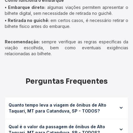
Como funciona o embarque
• Embarque direto:
algumas viações permitem apresentar o
bilhete digital, sem necessidade de retirada no guichê.
• Retirada no guichê:
em certos casos, é necessário retirar o
bilhete físico antes do embarque.
Recomendação:
sempre verifique as regras específicas da
viação escolhida, bem como eventuais exigências
relacionadas ao bilhete.
Perguntas Frequentes
Quanto tempo leva a viagem de ônibus de Alto
Taquari, MT para Catanduva, SP - TODOS?
A viagem de ônibus de Alto Taquari, MT para Catanduva,
Qual é o valor da passagem de ônibus de Alto
SP - TODOS leva em média 12h 56min, podendo variar
Taquari, MT para Catanduva, SP - TODOS?