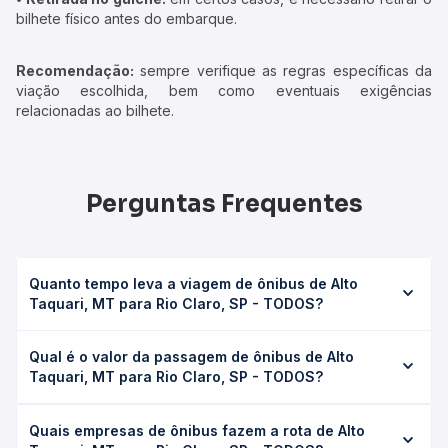
bilhete físico antes do embarque.
Recomendação:
sempre verifique as regras específicas da
viação escolhida, bem como eventuais exigências
relacionadas ao bilhete.
Perguntas Frequentes
Quanto tempo leva a viagem de ônibus de Alto
Taquari, MT para Rio Claro, SP - TODOS?
A viagem de ônibus de Alto Taquari, MT para Rio Claro, SP
Qual é o valor da passagem de ônibus de Alto
- TODOS leva em média 16h 50min, podendo variar
Taquari, MT para Rio Claro, SP - TODOS?
conforme a viação, o tipo de serviço (convencional,
executivo ou leito) e as condições de tráfego. Na Quero
O preço da passagem de ônibus de Alto Taquari, MT para
Passagem você consulta os horários disponíveis e vê a
Quais empresas de ônibus fazem a rota de Alto
Rio Claro, SP - TODOS custa em média R$ 405,74 e varia
duração exata de cada opção na data desejada.