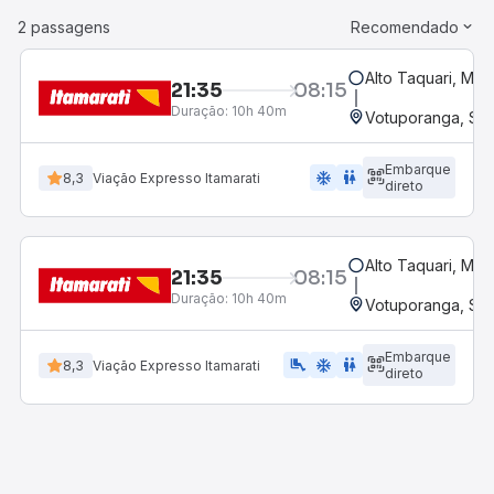
2 passagens
Recomendado
Alto Taquari, MT
21:35
08:15
Duração:
10h 40m
Votuporanga, SP
Embarque
ac_unit
wc
8,3
Viação Expresso Itamarati
direto
Alto Taquari, MT
21:35
08:15
Duração:
10h 40m
Votuporanga, SP
Embarque
airline_seat_legroom_extra
ac_unit
wc
8,3
Viação Expresso Itamarati
direto