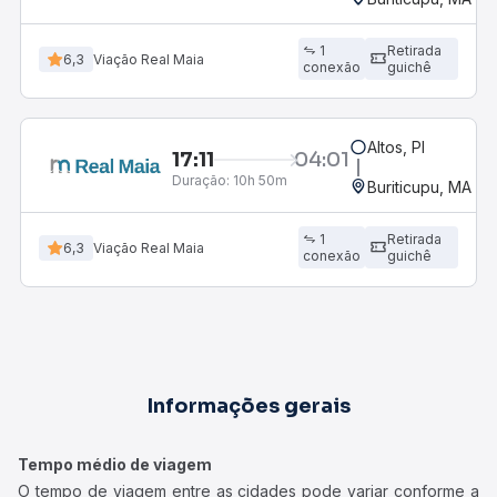
1
Retirada
6,3
Viação Real Maia
conexão
guichê
Altos, PI
17:11
04:01
Duração:
10h 50m
Buriticupu, MA
1
Retirada
6,3
Viação Real Maia
conexão
guichê
Informações gerais
Tempo médio de viagem
O tempo de viagem entre as cidades pode variar conforme a