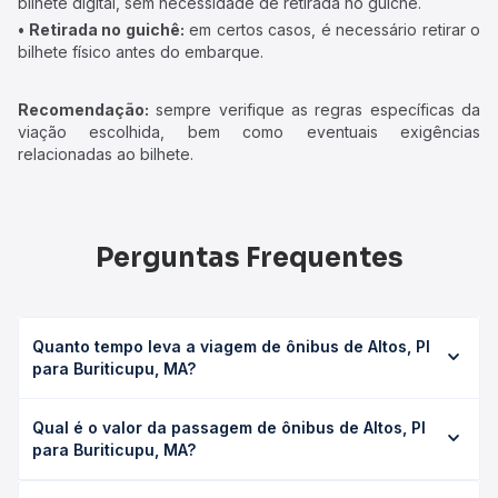
bilhete digital, sem necessidade de retirada no guichê.
• Retirada no guichê:
em certos casos, é necessário retirar o
bilhete físico antes do embarque.
Recomendação:
sempre verifique as regras específicas da
viação escolhida, bem como eventuais exigências
relacionadas ao bilhete.
Perguntas Frequentes
Quanto tempo leva a viagem de ônibus de Altos, PI
para Buriticupu, MA?
A viagem de ônibus de Altos, PI para Buriticupu, MA leva
Qual é o valor da passagem de ônibus de Altos, PI
em média 13h 23min, podendo variar conforme a viação, o
para Buriticupu, MA?
tipo de serviço (convencional, executivo ou leito) e as
condições de tráfego. Na Quero Passagem você consulta
O preço da passagem de ônibus de Altos, PI para
os horários disponíveis e vê a duração exata de cada