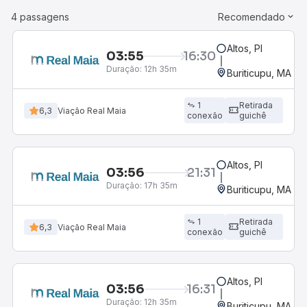
4 passagens
Recomendado
Altos, PI
03:55
16:30
R
Duração:
12h 35m
Buriticupu, MA
1
Retirada
6,3
Viação Real Maia
conexão
guichê
Altos, PI
03:56
21:31
Duração:
17h 35m
Buriticupu, MA
1
Retirada
6,3
Viação Real Maia
conexão
guichê
Altos, PI
03:56
16:31
R
Duração:
12h 35m
Buriticupu, MA