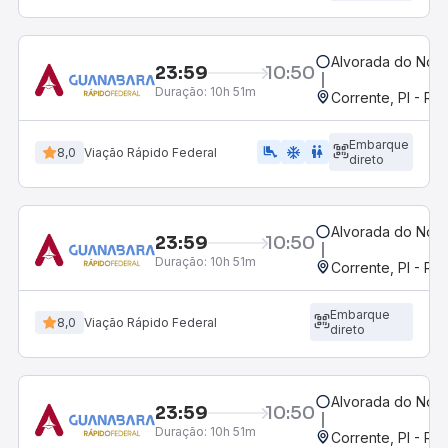
Alvorada do Nort
23:59
10:50
Duração:
10h 51m
Corrente, PI - Ro
Embarque
airline_seat_legroom_extra
ac_unit
wc
8,0
Viação Rápido Federal
direto
Alvorada do Nort
23:59
10:50
Duração:
10h 51m
Corrente, PI - Ro
Embarque
8,0
Viação Rápido Federal
direto
Alvorada do Nort
23:59
10:50
Duração:
10h 51m
Corrente, PI - Ro