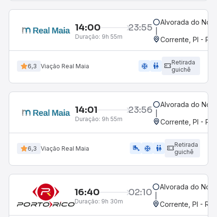
Alvorada do Nort
14:00
23:55
Duração:
9h 55m
Corrente, PI - Ro
Retirada
ac_unit
wc
6,3
Viação Real Maia
guichê
Alvorada do Nort
14:01
23:56
Duração:
9h 55m
Corrente, PI - Ro
Retirada
airline_seat_legroom_extra
ac_unit
wc
6,3
Viação Real Maia
guichê
Alvorada do Nort
16:40
02:10
Duração:
9h 30m
Corrente, PI - Ro