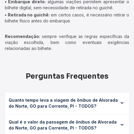
• Embarque direto:
algumas viações permitem apresentar o
bilhete digital, sem necessidade de retirada no guichê.
• Retirada no guichê:
em certos casos, é necessário retirar o
bilhete físico antes do embarque.
Recomendação:
sempre verifique as regras específicas da
viação escolhida, bem como eventuais exigências
relacionadas ao bilhete.
Perguntas Frequentes
Quanto tempo leva a viagem de ônibus de Alvorada
do Norte, GO para Corrente, PI - TODOS?
A viagem de ônibus de Alvorada do Norte, GO para
Qual é o valor da passagem de ônibus de Alvorada
Corrente, PI - TODOS leva em média 9h 29min, podendo
do Norte, GO para Corrente, PI - TODOS?
variar conforme a viação, o tipo de serviço (convencional,