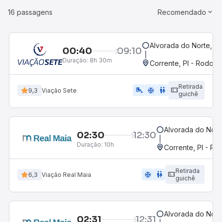
16 passagens
Recomendado
Alvorada do Norte, G
00:40
09:10
Duração:
8h 30m
Corrente, PI - Rodoviá
Retirada
airline_seat_legroom_extra
ac_unit
WC
9,3
Viação Sete
guichê
Alvorada do Nort
02:30
12:30
Duração:
10h
Corrente, PI - Ro
Retirada
ac_unit
wc
6,3
Viação Real Maia
guichê
Alvorada do Nort
02:31
12:31