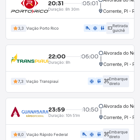
20:31
05:01
Duração:
8h 30m
Corrente, PI - Ro
Retirada
airline_seat_legroom_extra
ac_unit
wc
3,3
Viação Porto Rico
guichê
Alvorada do Nort
22:00
06:00
Duração:
8h
Corrente, PI - Ro
Embarque
ac_unit
wc
7,3
Viação Transpiauí
direto
Alvorada do Nort
23:59
10:50
Duração:
10h 51m
Corrente, PI - Ro
Embarque
airline_seat_legroom_extra
ac_unit
WC
8,0
Viação Rápido Federal
direto