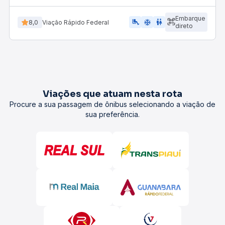
Embarque
airline_seat_legroom_extra
ac_unit
wc
8,0
Viação Rápido Federal
direto
Viações que atuam nesta rota
Procure a sua passagem de ônibus selecionando a viação de
sua preferência.