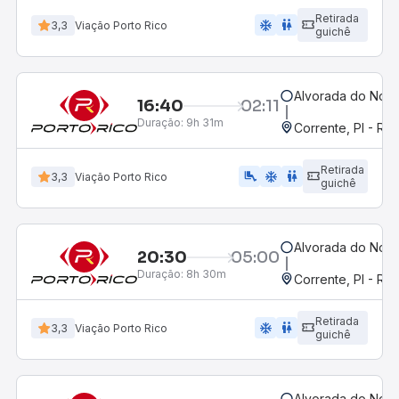
Retirada
ac_unit
wc
3,3
Viação Porto Rico
guichê
Alvorada do Nort
16:40
02:11
Duração:
9h 31m
Corrente, PI - Ro
Retirada
airline_seat_legroom_extra
ac_unit
wc
3,3
Viação Porto Rico
guichê
Alvorada do Nort
20:30
05:00
Duração:
8h 30m
Corrente, PI - Ro
Retirada
ac_unit
wc
3,3
Viação Porto Rico
guichê
Alvorada do Nort