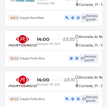
Duração:
10h
Corrente, PI - Ro
Retirada
airline_seat_legroom_extra
ac_unit
wc
6,3
Viação Real Maia
guichê
Alvorada do Nort
14:00
23:30
Duração:
9h 30m
Corrente, PI - Ro
Retirada
ac_unit
wc
3,3
Viação Porto Rico
guichê
Alvorada do Nort
14:00
23:31
Duração:
9h 31m
Corrente, PI - Ro
Retirada
airline_seat_legroom_extra
ac_unit
wc
3,3
Viação Porto Rico
guichê