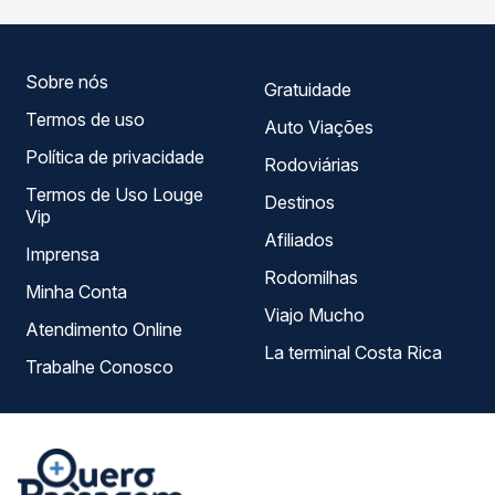
horários, tipos de serviço e preços — em um só lugar e
escolhe a que melhor se encaixa na sua viagem.
Sobre nós
Gratuidade
Termos de uso
Auto Viações
Política de privacidade
Rodoviárias
Termos de Uso Louge
Destinos
Vip
Afiliados
Imprensa
Rodomilhas
Minha Conta
Viajo Mucho
Atendimento Online
La terminal Costa Rica
Trabalhe Conosco