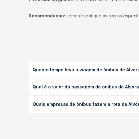
Recomendação:
sempre verifique as regras específ
Quanto tempo leva a viagem de ônibus de Alvor
A viagem de ônibus de Alvorada, TO para Campinort
Qual é o valor da passagem de ônibus de Alvor
leito) e as condições de tráfego. Na Quero Passag
O preço da passagem de ônibus de Alvorada, TO pa
Quais empresas de ônibus fazem a rota de Alvo
antecedência da compra. Na Quero Passagem você c
As viações Gabrielle Day , Jarlentur operam o tre
todas as opções — empresas, horários, tipos de se