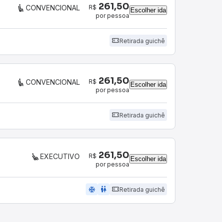
261,50
R$
CONVENCIONAL
Escolher ida
por pessoa
Retirada guichê
261,50
R$
CONVENCIONAL
Escolher ida
por pessoa
Retirada guichê
261,50
R$
EXECUTIVO
Escolher ida
por pessoa
ac_unit
wc
Retirada guichê