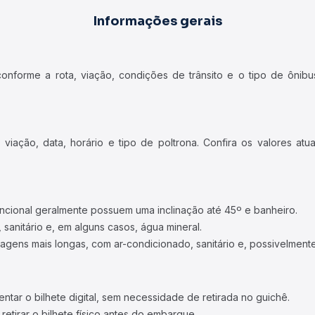
Informações gerais
forme a rota, viação, condições de trânsito e o tipo de ônibus
iação, data, horário e tipo de poltrona. Confira os valores at
ncional geralmente possuem uma inclinação até 45º e banheiro.
 sanitário e, em alguns casos, água mineral.
viagens mais longas, com ar-condicionado, sanitário e, possivelmente
tar o bilhete digital, sem necessidade de retirada no guichê.
etirar o bilhete físico antes do embarque.