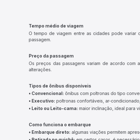
Tempo médio de viagem
O tempo de viagem entre as cidades pode variar con
passagem.
Preço da passagem
Os preços das passagens variam de acordo com a v
alterações.
Tipos de ônibus disponíveis
• Convencional:
ônibus com poltronas do tipo conve
• Executivo:
poltronas confortáveis, ar-condicionado,
• Leito ou Leito-cama:
maior inclinação, ideal para 
Como funciona o embarque
• Embarque direto:
algumas viações permitem apresen
• Retirada no guichê:
em certos casos, é necessário r