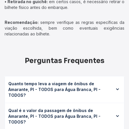
• Retirada no guichê:
em certos casos, é necessário retirar o
bilhete físico antes do embarque.
Recomendação:
sempre verifique as regras específicas da
viação escolhida, bem como eventuais exigências
relacionadas ao bilhete.
Perguntas Frequentes
Quanto tempo leva a viagem de ônibus de
Amarante, PI - TODOS para Água Branca, PI -
TODOS?
A viagem de ônibus de Amarante, PI - TODOS para Água
Qual é o valor da passagem de ônibus de
Branca, PI - TODOS leva em média 1h 17min, podendo
Amarante, PI - TODOS para Água Branca, PI -
variar conforme a viação, o tipo de serviço (convencional,
TODOS?
executivo ou leito) e as condições de tráfego. Na Quero
Passagem você consulta os horários disponíveis e vê a