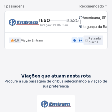
1 passagens
Recomendado
Americana, SP - 
11:50
23:25
Duração:
1d 11h 35m
Itaguaçu da Bahia
Retirada
ac_unit
wc
6,0
Viação Emtram
guichê
Viações que atuam nesta rota
Procure a sua passagem de ônibus selecionando a viação de
sua preferência.