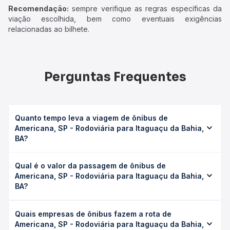
Recomendação:
sempre verifique as regras específicas da
viação escolhida, bem como eventuais exigências
relacionadas ao bilhete.
Perguntas Frequentes
Quanto tempo leva a viagem de ônibus de
Americana, SP - Rodoviária para Itaguaçu da Bahia,
BA?
A viagem de ônibus de Americana, SP - Rodoviária para
Qual é o valor da passagem de ônibus de
Itaguaçu da Bahia, BA leva em média 35h 35min, podendo
Americana, SP - Rodoviária para Itaguaçu da Bahia,
variar conforme a viação, o tipo de serviço (convencional,
BA?
executivo ou leito) e as condições de tráfego. Na Quero
Passagem você consulta os horários disponíveis e vê a
O preço da passagem de ônibus de Americana, SP -
duração exata de cada opção na data desejada.
Quais empresas de ônibus fazem a rota de
Rodoviária para Itaguaçu da Bahia, BA custa em média R$
Americana, SP - Rodoviária para Itaguaçu da Bahia,
738,12 e varia conforme a data da viagem, a empresa, o