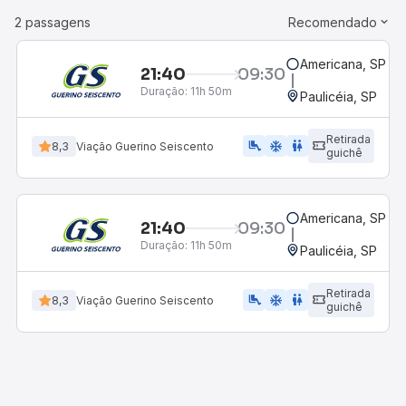
2 passagens
Recomendado
Americana, SP - 
21:40
09:30
Duração:
11h 50m
Paulicéia, SP
Retirada
airline_seat_legroom_extra
ac_unit
WC
8,3
Viação Guerino Seiscento
guichê
Americana, SP - 
21:40
09:30
Duração:
11h 50m
Paulicéia, SP
Retirada
airline_seat_legroom_extra
ac_unit
wc
8,3
Viação Guerino Seiscento
guichê