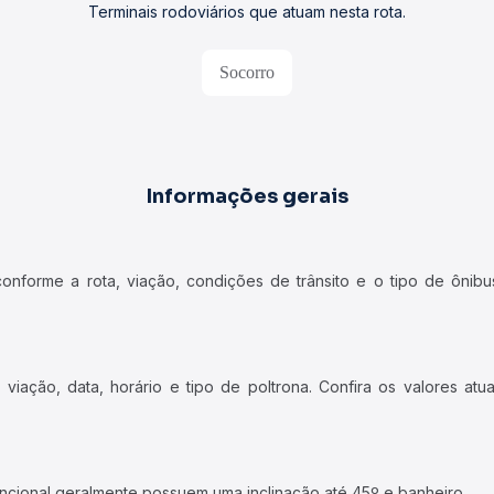
Terminais rodoviários que atuam nesta rota.
Socorro
Informações gerais
forme a rota, viação, condições de trânsito e o tipo de ônibus
iação, data, horário e tipo de poltrona. Confira os valores at
ncional geralmente possuem uma inclinação até 45º e banheiro.