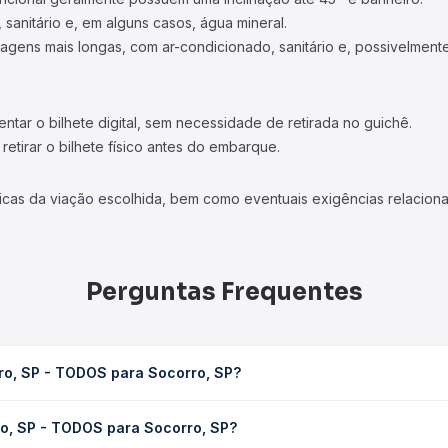
 sanitário e, em alguns casos, água mineral.
viagens mais longas, com ar-condicionado, sanitário e, possivelmente
tar o bilhete digital, sem necessidade de retirada no guichê.
etirar o bilhete físico antes do embarque.
icas da viação escolhida, bem como eventuais exigências relaciona
Perguntas Frequentes
ro, SP - TODOS para Socorro, SP?
corro, SP leva em média 1h 30min, podendo variar conforme a viaç
ro, SP - TODOS para Socorro, SP?
em você consulta os horários disponíveis e vê a duração exata de