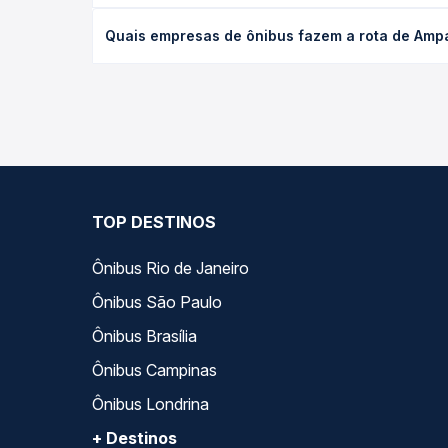
O preço da passagem de ônibus de Amparo, SP - TO
Quais empresas de ônibus fazem a rota de Amp
a antecedência da compra. Na Quero Passagem você
As viações Rápido Fênix operam o trecho de Ampar
opções — empresas, horários, tipos de serviço e p
TOP DESTINOS
Ônibus Rio de Janeiro
Ônibus São Paulo
Ônibus Brasília
Ônibus Campinas
Ônibus Londrina
+ Destinos