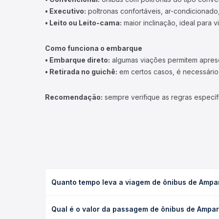
• Executivo:
poltronas confortáveis, ar-condicionado,
• Leito ou Leito-cama:
maior inclinação, ideal para 
Como funciona o embarque
• Embarque direto:
algumas viações permitem apresen
• Retirada no guichê:
em certos casos, é necessário r
Recomendação:
sempre verifique as regras específ
Quanto tempo leva a viagem de ônibus de Ampa
A viagem de ônibus de Amparo, SP - TODOS para So
Qual é o valor da passagem de ônibus de Ampa
leito) e as condições de tráfego. Na Quero Passag