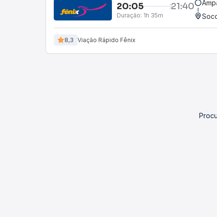
Ampa
20:05
21:40
Duração:
1h 35m
Soco
8,3
Viação Rápido Fênix
Procu