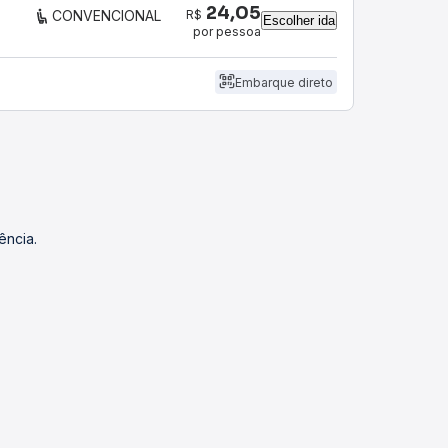
24,05
R$
CONVENCIONAL
Escolher ida
por pessoa
Embarque direto
ência.