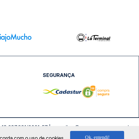
SEGURANÇA
NPJ: 18.087.991/0001-57 | saconibus@queropassagem.com.br
Ok, entendi!
oncorda com o uso de cookies.