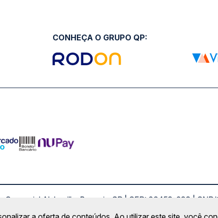
CONHEÇA O GRUPO QP:
ro Comercial Alphaville, Barueri - SP | CEP: 06453-038 | C
Copyright 2026 © QueroPassagem.com.br
sonalizar a oferta de conteúdos. Ao utilizar este site, você c