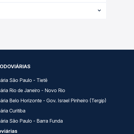
 data da viagem, a empresa, o tipo de poltrona e
 melhor oferta para o seu roteiro.
 do dia. Na Quero Passagem você compara todas as
viagem.
ODOVIÁRIAS
ária São Paulo - Tietê
ária Rio de Janeiro - Novo Rio
ria Belo Horizonte - Gov. Israel Pinheiro (Tergip)
ria Curitiba
ária São Paulo - Barra Funda
viárias