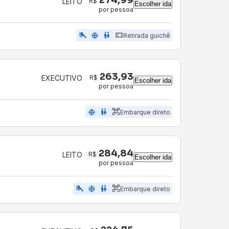
R$
LEITO
Escolher ida
por pessoa
airline_seat_legroom_extra
ac_unit
wc
Retirada guichê
263,93
R$
EXECUTIVO
Escolher ida
por pessoa
ac_unit
wc
Embarque direto
284,84
R$
LEITO
Escolher ida
por pessoa
airline_seat_legroom_extra
ac_unit
wc
Embarque direto