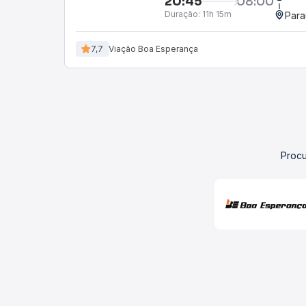
20:45
08:00
Duração:
11h 15m
Para
7,7
Viação Boa Esperança
Procu