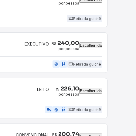
por pessoa
Retirada guichê
240,00
R$
EXECUTIVO
Escolher ida
por pessoa
ac_unit
wc
Retirada guichê
226,10
R$
LEITO
Escolher ida
por pessoa
airline_seat_legroom_extra
ac_unit
wc
Retirada guichê
200,74
R$
CONVENCIONAL