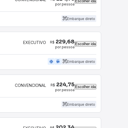
Escolher ida
por pessoa
Embarque direto
229,68
R$
EXECUTIVO
Escolher ida
por pessoa
ac_unit
wc
Embarque direto
224,75
R$
CONVENCIONAL
Escolher ida
por pessoa
Embarque direto
202,34
R$