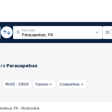
Indo para
ara
Parauapebas
18h00 - 23h59
Classes
Companhias
indeua, PA - Rodoviária