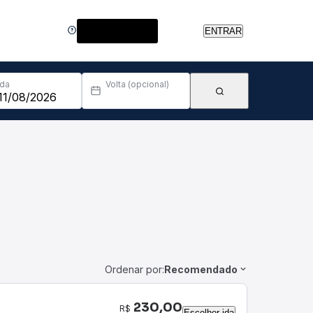
Central de Ajuda
ENTRAR
Ida
Volta (opcional)
Ordenar por:
Recomendado
230,00
R$
Escolher ida