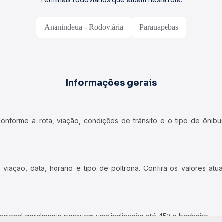
Ananindeua - Rodoviária
Parauapebas
Informações gerais
forme a rota, viação, condições de trânsito e o tipo de ônibus
iação, data, horário e tipo de poltrona. Confira os valores at
ncional geralmente possuem uma inclinação até 45º e banheiro.