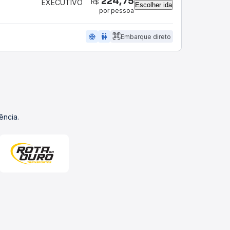
224,75
R$
EXECUTIVO
Escolher ida
por pessoa
ac_unit
wc
Embarque direto
ência.