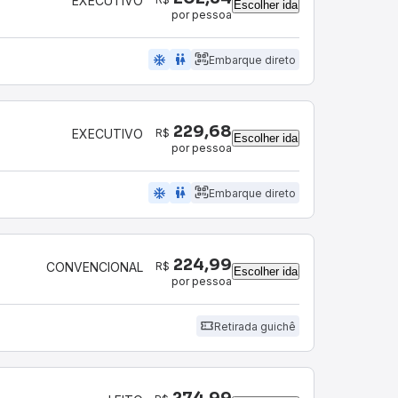
EXECUTIVO
Escolher ida
por pessoa
ac_unit
wc
Embarque direto
229,68
R$
EXECUTIVO
Escolher ida
por pessoa
ac_unit
wc
Embarque direto
224,99
R$
CONVENCIONAL
Escolher ida
por pessoa
Retirada guichê
274,99