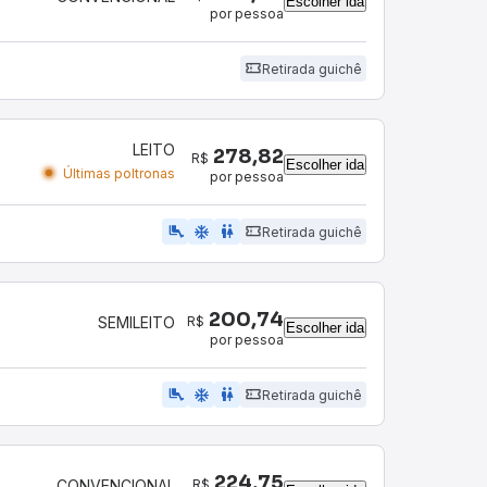
Escolher ida
por pessoa
Retirada guichê
LEITO
278,82
R$
Escolher ida
Últimas poltronas
por pessoa
airline_seat_legroom_extra
ac_unit
wc
Retirada guichê
200,74
R$
SEMILEITO
Escolher ida
por pessoa
airline_seat_legroom_extra
ac_unit
WC
Retirada guichê
224,75
R$
CONVENCIONAL