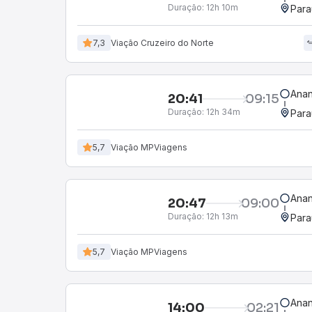
Duração:
12h 10m
Para
7,3
Viação Cruzeiro do Norte
Anan
20:41
09:15
Duração:
12h 34m
Para
5,7
Viação MPViagens
Anan
20:47
09:00
Duração:
12h 13m
Para
5,7
Viação MPViagens
Anan
14:00
02:21