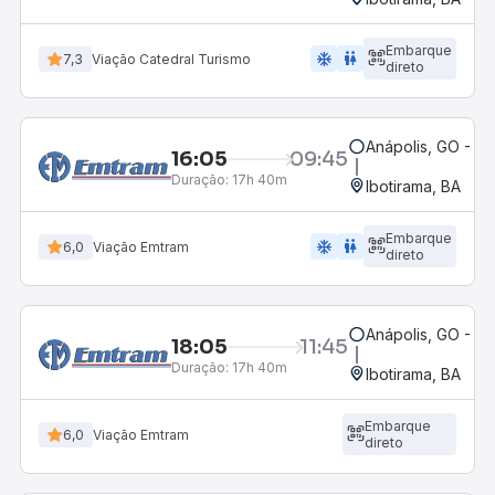
Embarque
ac_unit
wc
7,3
Viação Catedral Turismo
direto
Anápolis, GO - Ro
16:05
09:45
Duração:
17h 40m
Ibotirama, BA
Embarque
ac_unit
wc
6,0
Viação Emtram
direto
Anápolis, GO - Ro
18:05
11:45
Duração:
17h 40m
Ibotirama, BA
Embarque
6,0
Viação Emtram
direto