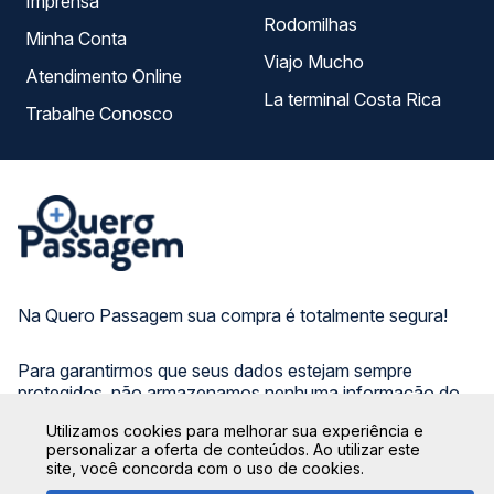
Imprensa
Rodomilhas
Minha Conta
Viajo Mucho
Atendimento Online
La terminal Costa Rica
Trabalhe Conosco
Na Quero Passagem sua compra é totalmente segura!
Para garantirmos que seus dados estejam sempre
protegidos, não armazenamos nenhuma informação do
cartão de crédito utilizado, seguindo os protocolos de
Utilizamos cookies para melhorar sua experiência e
criptografia e de segurança das principais instituições
personalizar a oferta de conteúdos. Ao utilizar este
bancárias do Brasil.
site, você concorda com o uso de cookies.