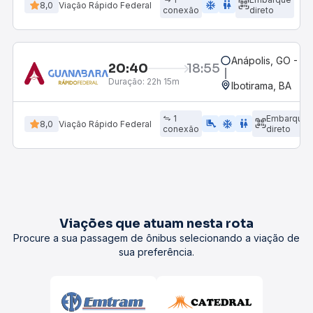
ac_unit
wc
8,0
Viação Rápido Federal
conexão
direto
Anápolis, GO - Ro
20:40
18:55
Duração:
22h 15m
Ibotirama, BA
1
Embarque
airline_seat_legroom_extra
ac_unit
wc
8,0
Viação Rápido Federal
conexão
direto
Viações que atuam nesta rota
Procure a sua passagem de ônibus selecionando a viação de
sua preferência.