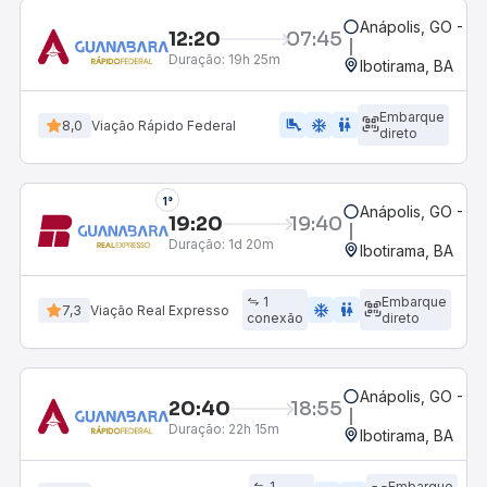
Anápolis, GO - Ro
12:20
07:45
Duração:
19h 25m
Ibotirama, BA
Embarque
airline_seat_legroom_extra
ac_unit
WC
8,0
Viação Rápido Federal
direto
1°
Anápolis, GO - Ro
19:20
19:40
Duração:
1d 20m
Ibotirama, BA
1
Embarque
ac_unit
wc
7,3
Viação Real Expresso
conexão
direto
Anápolis, GO - Ro
20:40
18:55
Duração:
22h 15m
Ibotirama, BA
1
Embarque