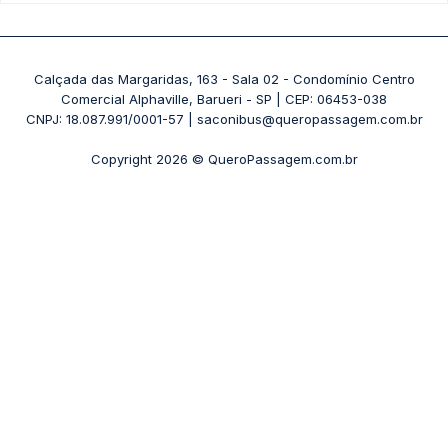
Rodoviária São Paulo - Tietê
Passagens 1001
Ônibus Londrina
Rodoviária Rio de Janeiro - Novo Rio
Passagens Águia Branca
+ Destinos
Rodoviária Belo Horizonte - Gov. Israel Pinheiro (Tergip)
Calçada das Margaridas, 163 - Sala 02 - Condomínio Centro
Passagens Pássaro Marron
Comercial Alphaville, Barueri - SP | CEP: 06453-038
Rodoviária Curitiba
+ Viações
CNPJ: 18.087.991/0001-57 | saconibus@queropassagem.com.br
Rodoviária São Paulo - Barra Funda
Copyright 2026 © QueroPassagem.com.br
+ Rodoviárias