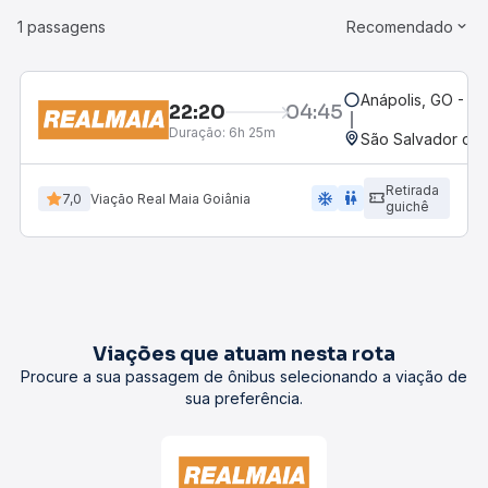
1 passagens
Recomendado
Anápolis, GO - Ro
22:20
04:45
Duração:
6h 25m
São Salvador do 
Retirada
ac_unit
wc
7,0
Viação Real Maia Goiânia
guichê
Viações que atuam nesta rota
Procure a sua passagem de ônibus selecionando a viação de
sua preferência.