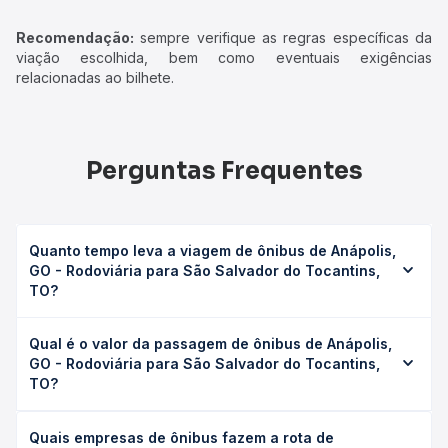
Recomendação:
sempre verifique as regras específicas da
viação escolhida, bem como eventuais exigências
relacionadas ao bilhete.
Perguntas Frequentes
Quanto tempo leva a viagem de ônibus de Anápolis,
GO - Rodoviária para São Salvador do Tocantins,
TO?
A viagem de ônibus de Anápolis, GO - Rodoviária para
Qual é o valor da passagem de ônibus de Anápolis,
São Salvador do Tocantins, TO leva em média 6h 25min,
GO - Rodoviária para São Salvador do Tocantins,
podendo variar conforme a viação, o tipo de serviço
TO?
(convencional, executivo ou leito) e as condições de
tráfego. Na Quero Passagem você consulta os horários
O preço da passagem de ônibus de Anápolis, GO -
disponíveis e vê a duração exata de cada opção na data
Quais empresas de ônibus fazem a rota de
Rodoviária para São Salvador do Tocantins, TO custa em
desejada.