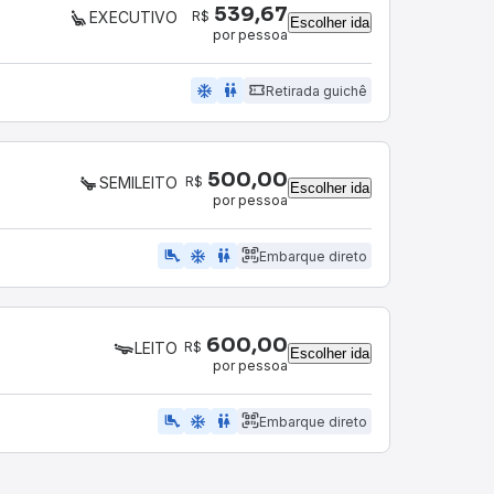
539,67
R$
EXECUTIVO
Escolher ida
por pessoa
ac_unit
wc
Retirada guichê
500,00
R$
SEMILEITO
Escolher ida
por pessoa
airline_seat_legroom_extra
ac_unit
WC
Embarque direto
600,00
R$
LEITO
Escolher ida
por pessoa
airline_seat_legroom_extra
ac_unit
wc
Embarque direto