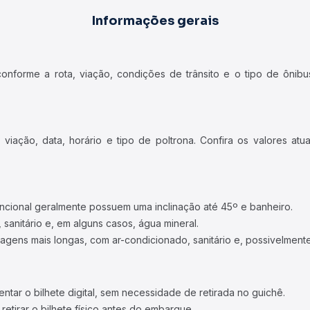
Informações gerais
forme a rota, viação, condições de trânsito e o tipo de ônibus
iação, data, horário e tipo de poltrona. Confira os valores at
ncional geralmente possuem uma inclinação até 45º e banheiro.
 sanitário e, em alguns casos, água mineral.
viagens mais longas, com ar-condicionado, sanitário e, possivelmente
tar o bilhete digital, sem necessidade de retirada no guichê.
etirar o bilhete físico antes do embarque.