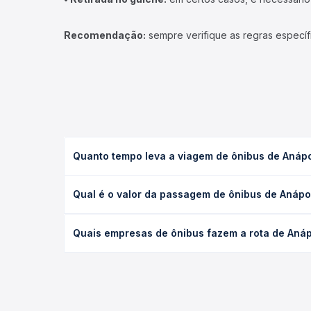
Recomendação:
sempre verifique as regras específ
Quanto tempo leva a viagem de ônibus de Anápo
A viagem de ônibus de Anápolis, GO - Rodoviária p
Qual é o valor da passagem de ônibus de Anápo
executivo ou leito) e as condições de tráfego. Na
O preço da passagem de ônibus de Anápolis, GO - 
Quais empresas de ônibus fazem a rota de Anáp
de poltrona e a antecedência da compra. Na Quero
As viações Cruzeiro do Norte operam o trecho de 
compara todas as opções — empresas, horários, ti