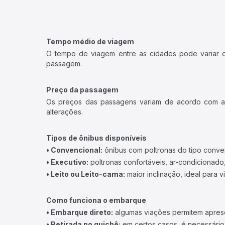
Tempo médio de viagem
O tempo de viagem entre as cidades pode variar con
passagem.
Preço da passagem
Os preços das passagens variam de acordo com a v
alterações.
Tipos de ônibus disponíveis
• Convencional:
ônibus com poltronas do tipo conve
• Executivo:
poltronas confortáveis, ar-condicionado,
• Leito ou Leito-cama:
maior inclinação, ideal para 
Como funciona o embarque
• Embarque direto:
algumas viações permitem apresen
• Retirada no guichê:
em certos casos, é necessário r