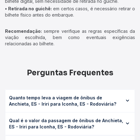
bilhete digital, sem necessidade de retirada no guichê.
• Retirada no guichê:
em certos casos, é necessário retirar o
bilhete físico antes do embarque.
Recomendação:
sempre verifique as regras específicas da
viação escolhida, bem como eventuais exigências
relacionadas ao bilhete.
Perguntas Frequentes
Quanto tempo leva a viagem de ônibus de
Anchieta, ES - Iriri para Iconha, ES - Rodoviária?
A viagem de ônibus de Anchieta, ES - Iriri para Iconha, ES -
Qual é o valor da passagem de ônibus de Anchieta,
Rodoviária leva em média 0 horas, podendo variar
ES - Iriri para Iconha, ES - Rodoviária?
conforme a viação, o tipo de serviço (convencional,
executivo ou leito) e as condições de tráfego. Na Quero
O preço da passagem de ônibus de Anchieta, ES - Iriri