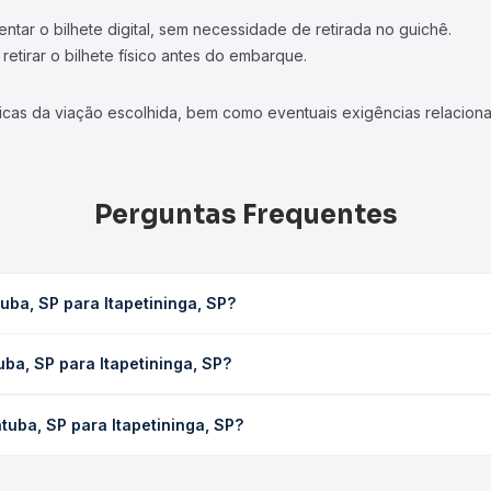
tar o bilhete digital, sem necessidade de retirada no guichê.
etirar o bilhete físico antes do embarque.
icas da viação escolhida, bem como eventuais exigências relaciona
Perguntas Frequentes
ba, SP para Itapetininga, SP?
ga, SP leva em média 0 horas, podendo variar conforme a viação, o 
ba, SP para Itapetininga, SP?
ê consulta os horários disponíveis e vê a duração exata de cada 
a Itapetininga, SP custa em média não identificado e varia confor
uba, SP para Itapetininga, SP?
cê compara os preços de todas as viações em tempo real e garante
ngatuba, SP para Itapetininga, SP, com horários variados ao long
reços — em um só lugar e escolhe a que melhor se encaixa na sua 