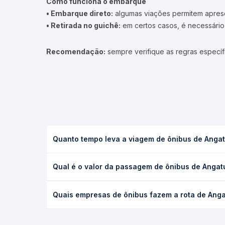
Como funciona o embarque
• Embarque direto:
algumas viações permitem apresen
• Retirada no guichê:
em certos casos, é necessário r
Recomendação:
sempre verifique as regras específ
Quanto tempo leva a viagem de ônibus de Angatu
A viagem de ônibus de Angatuba, SP para Itapetinin
Qual é o valor da passagem de ônibus de Angatu
e as condições de tráfego. Na Quero Passagem voc
O preço da passagem de ônibus de Angatuba, SP par
Quais empresas de ônibus fazem a rota de Angat
e a antecedência da compra. Na Quero Passagem vo
As viações não identificadas operam o trecho de A
opções — empresas, horários, tipos de serviço e p