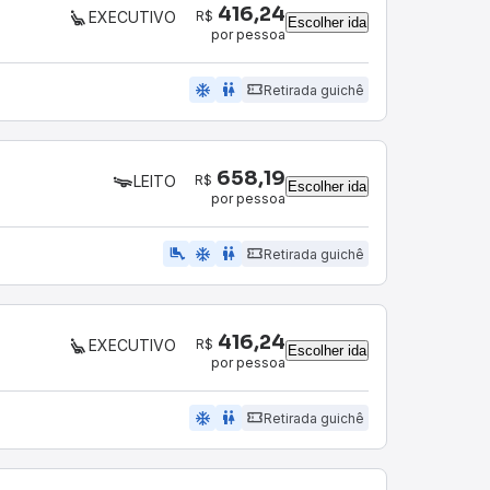
416,24
R$
EXECUTIVO
Escolher ida
por pessoa
ac_unit
wc
Retirada guichê
658,19
R$
LEITO
Escolher ida
por pessoa
airline_seat_legroom_extra
ac_unit
wc
Retirada guichê
416,24
R$
EXECUTIVO
Escolher ida
por pessoa
ac_unit
wc
Retirada guichê