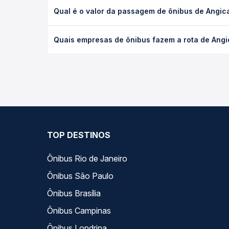
A viagem de ônibus de Angical Do Piauí, PI - TODO
Qual é o valor da passagem de ônibus de Angica
(convencional, executivo ou leito) e as condições
desejada.
O preço da passagem de ônibus de Angical Do Piauí
Quais empresas de ônibus fazem a rota de Angi
empresa, o tipo de poltrona e a antecedência da 
para o seu roteiro.
As viações não identificadas operam o trecho de A
você compara todas as opções — empresas, horário
TOP DESTINOS
Ônibus Rio de Janeiro
Ônibus São Paulo
Ônibus Brasília
Ônibus Campinas
Ônibus Londrina