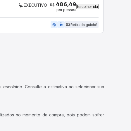
486,49
R$
EXECUTIVO
Escolher ida
por pessoa
ac_unit
wc
Retirada guichê
 escolhido. Consulte a estimativa ao selecionar sua
ualizados no momento da compra, pois podem sofrer