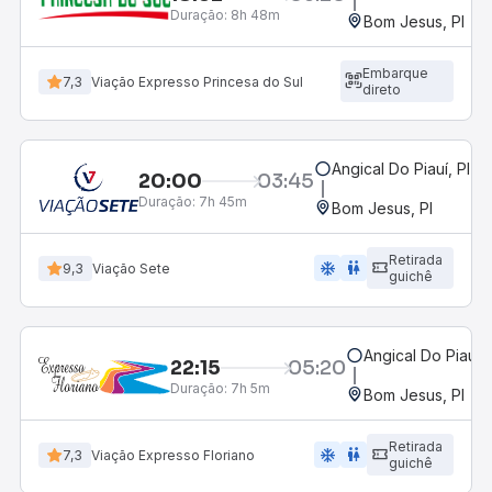
Duração:
8h 48m
Bom Jesus, PI
Embarque
7,3
Viação Expresso Princesa do Sul
direto
Angical Do Piauí, PI
20:00
03:45
Duração:
7h 45m
Bom Jesus, PI
Retirada
ac_unit
wc
9,3
Viação Sete
guichê
Angical Do Piauí, 
22:15
05:20
Duração:
7h 5m
Bom Jesus, PI
Retirada
ac_unit
wc
7,3
Viação Expresso Floriano
guichê