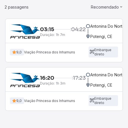
2 passagens
Recomendado
Antonina Do Norte,
03:15
04:22
Duração:
1h 7m
Potengi, CE
Embarque
9,0
Viação Princesa dos Inhamuns
direto
Antonina Do Norte,
16:20
17:23
Duração:
1h 3m
Potengi, CE
Embarque
9,0
Viação Princesa dos Inhamuns
direto