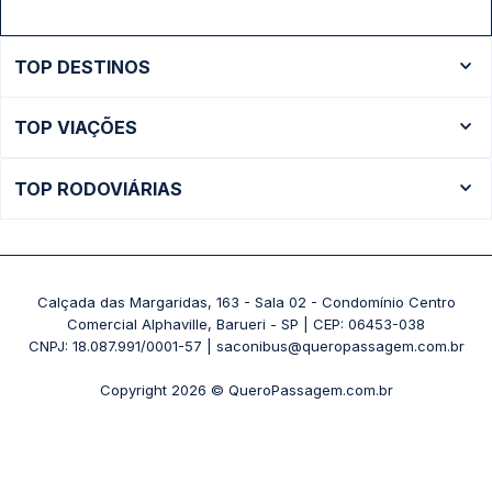
TOP DESTINOS
Ônibus Rio de Janeiro
TOP VIAÇÕES
Ônibus São Paulo
Passagens Cometa
Ônibus Brasília
TOP RODOVIÁRIAS
Passagens Gontijo
Ônibus Campinas
Rodoviária São Paulo - Tietê
Passagens 1001
Ônibus Londrina
Rodoviária Rio de Janeiro - Novo Rio
Passagens Águia Branca
+ Destinos
Rodoviária Belo Horizonte - Gov. Israel Pinheiro (Tergip)
Calçada das Margaridas, 163 - Sala 02 - Condomínio Centro
Passagens Pássaro Marron
Comercial Alphaville, Barueri - SP | CEP: 06453-038
Rodoviária Curitiba
+ Viações
CNPJ: 18.087.991/0001-57 | saconibus@queropassagem.com.br
Rodoviária São Paulo - Barra Funda
Copyright 2026 © QueroPassagem.com.br
+ Rodoviárias