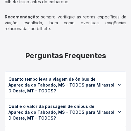
bilhete físico antes do embarque.
Recomendação:
sempre verifique as regras específicas da
viação escolhida, bem como eventuais exigências
relacionadas ao bilhete.
Perguntas Frequentes
Quanto tempo leva a viagem de ônibus de
Aparecida do Taboado, MS - TODOS para Mirassol
D'Oeste, MT - TODOS?
A viagem de ônibus de Aparecida do Taboado, MS -
Qual é o valor da passagem de ônibus de
TODOS para Mirassol D'Oeste, MT - TODOS leva em
Aparecida do Taboado, MS - TODOS para Mirassol
média 0 horas, podendo variar conforme a viação, o tipo
D'Oeste, MT - TODOS?
de serviço (convencional, executivo ou leito) e as
condições de tráfego. Na Quero Passagem você consulta
O preço da passagem de ônibus de Aparecida do
os horários disponíveis e vê a duração exata de cada