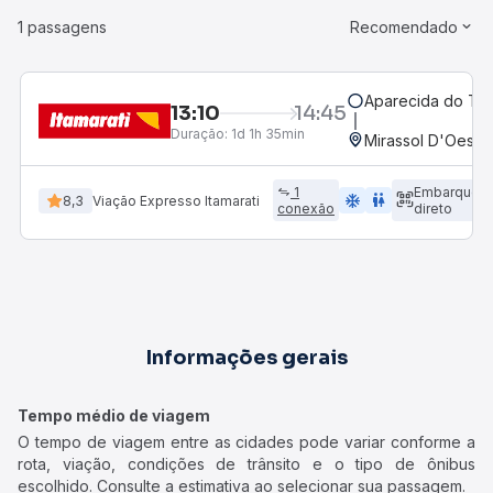
1 passagens
Recomendado
Aparecida do Tab
13:10
14:45
Duração:
1d 1h 35min
Mirassol D'Oeste
1
Embarque
ac_unit
wc
8,3
Viação Expresso Itamarati
conexão
direto
Informações gerais
Tempo médio de viagem
O tempo de viagem entre as cidades pode variar conforme a
rota, viação, condições de trânsito e o tipo de ônibus
escolhido. Consulte a estimativa ao selecionar sua passagem.