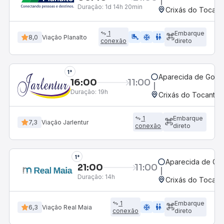
Duração:
1d 14h 20min
Crixás do Tocant
1
Embarque
airline_seat_legroom_extra
ac_unit
WC
8,0
Viação Planalto
conexão
direto
1°
Aparecida de Goiân
16:00
11:00
Duração:
19h
Crixás do Tocantin
1
Embarque
7,3
Viação Jarlentur
conexão
direto
1°
Aparecida de Goi
21:00
11:00
Duração:
14h
Crixás do Tocant
1
Embarque
ac_unit
wc
6,3
Viação Real Maia
conexão
direto