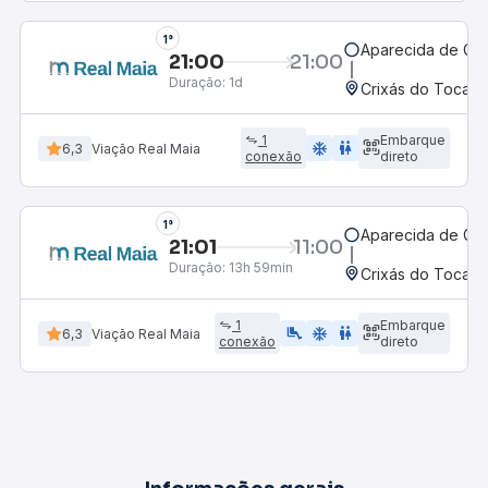
1°
Aparecida de Goi
21:00
21:00
Duração:
1d
Crixás do Tocant
1
Embarque
ac_unit
wc
6,3
Viação Real Maia
conexão
direto
1°
Aparecida de Goi
21:01
11:00
Duração:
13h 59min
Crixás do Tocant
1
Embarque
airline_seat_legroom_extra
ac_unit
wc
6,3
Viação Real Maia
conexão
direto