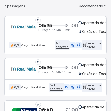
7 passagens
Recomendado
1°
Aparecida de Goi
06:25
21:00
Duração:
1d 14h 35min
Crixás do Tocant
1
Embarque
ac_unit
wc
6,3
Viação Real Maia
conexão
direto
1°
Aparecida de Goi
06:26
21:00
Duração:
1d 14h 34min
Crixás do Tocant
1
Embarque
airline_seat_legroom_extra
ac_unit
wc
6,3
Viação Real Maia
conexão
direto
1°
Aparecida de Goi
06:40
21:00