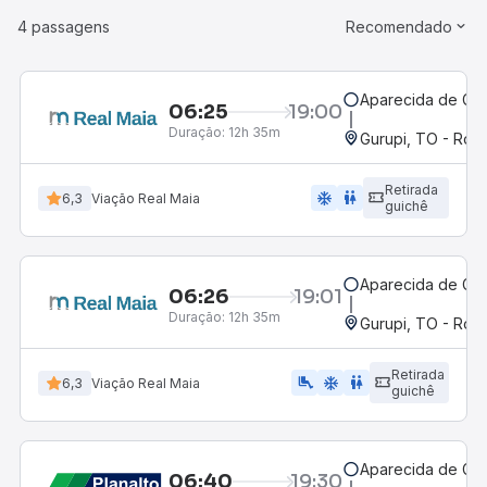
4 passagens
Recomendado
Aparecida de Goi
06:25
19:00
Duração:
12h 35m
Gurupi, TO - Rodo
Retirada
ac_unit
wc
6,3
Viação Real Maia
guichê
Aparecida de Goi
06:26
19:01
Duração:
12h 35m
Gurupi, TO - Rodo
Retirada
airline_seat_legroom_extra
ac_unit
wc
6,3
Viação Real Maia
guichê
Aparecida de Goi
06:40
19:30