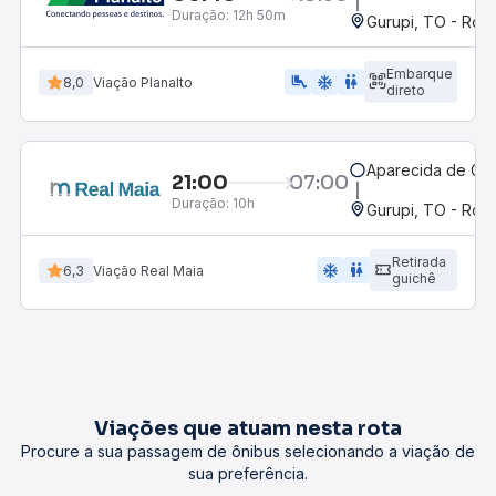
Duração:
12h 50m
Gurupi, TO - Rodo
Embarque
airline_seat_legroom_extra
ac_unit
WC
8,0
Viação Planalto
direto
Aparecida de Goi
21:00
07:00
Duração:
10h
Gurupi, TO - Rodo
Retirada
ac_unit
wc
6,3
Viação Real Maia
guichê
Viações que atuam nesta rota
Procure a sua passagem de ônibus selecionando a viação de
sua preferência.