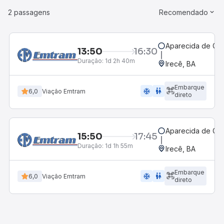
2 passagens
Recomendado
Aparecida de Goi
13:50
16:30
Duração:
1d 2h 40m
Irecê, BA
Embarque
ac_unit
wc
6,0
Viação Emtram
direto
Aparecida de Goi
15:50
17:45
Duração:
1d 1h 55m
Irecê, BA
Embarque
ac_unit
wc
6,0
Viação Emtram
direto