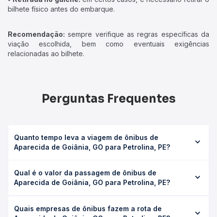
bilhete físico antes do embarque.
Recomendação:
sempre verifique as regras específicas da
viação escolhida, bem como eventuais exigências
relacionadas ao bilhete.
Perguntas Frequentes
Quanto tempo leva a viagem de ônibus de
Aparecida de Goiânia, GO para Petrolina, PE?
A viagem de ônibus de Aparecida de Goiânia, GO para
Qual é o valor da passagem de ônibus de
Petrolina, PE leva em média 37h 5min, podendo variar
Aparecida de Goiânia, GO para Petrolina, PE?
conforme a viação, o tipo de serviço (convencional,
executivo ou leito) e as condições de tráfego. Na Quero
O preço da passagem de ônibus de Aparecida de
Passagem você consulta os horários disponíveis e vê a
Quais empresas de ônibus fazem a rota de
Goiânia, GO para Petrolina, PE custa em média R$ 769,30
duração exata de cada opção na data desejada.