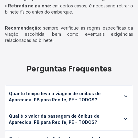
• Retirada no guichê:
em certos casos, é necessário retirar o
bilhete físico antes do embarque.
Recomendação:
sempre verifique as regras específicas da
viação escolhida, bem como eventuais exigências
relacionadas ao bilhete.
Perguntas Frequentes
Quanto tempo leva a viagem de ônibus de
Aparecida, PB para Recife, PE - TODOS?
A viagem de ônibus de Aparecida, PB para Recife, PE -
Qual é o valor da passagem de ônibus de
TODOS leva em média 0 horas, podendo variar conforme
Aparecida, PB para Recife, PE - TODOS?
a viação, o tipo de serviço (convencional, executivo ou
leito) e as condições de tráfego. Na Quero Passagem
O preço da passagem de ônibus de Aparecida, PB para
você consulta os horários disponíveis e vê a duração