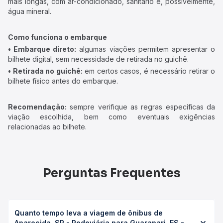
O tempo de viagem entre as cidades pode variar conforme a
rota, viação, condições de trânsito e o tipo de ônibus
escolhido. Consulte a estimativa ao selecionar sua passagem.
Preço da passagem
Os preços das passagens variam de acordo com a viação,
data, horário e tipo de poltrona. Confira os valores atualizados
no momento da compra, pois podem sofrer alterações.
Tipos de ônibus disponíveis
• Convencional:
ônibus com poltronas do tipo convencional
geralmente possuem uma inclinação até 45º e banheiro.
• Executivo:
poltronas confortáveis, ar-condicionado,
sanitário e, em alguns casos, água mineral.
• Leito ou Leito-cama:
maior inclinação, ideal para viagens
mais longas, com ar-condicionado, sanitário e, possivelmente,
água mineral.
Como funciona o embarque
• Embarque direto:
algumas viações permitem apresentar o