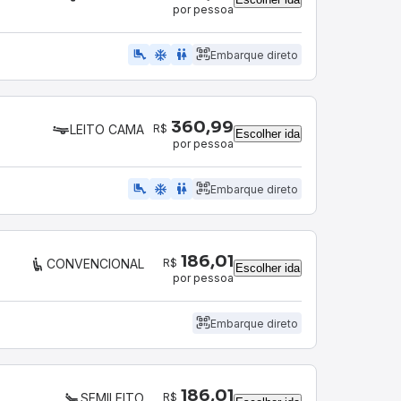
por pessoa
airline_seat_legroom_extra
ac_unit
WC
Embarque direto
360,99
R$
LEITO CAMA
Escolher ida
por pessoa
airline_seat_legroom_extra
ac_unit
wc
Embarque direto
186,01
R$
CONVENCIONAL
Escolher ida
por pessoa
Embarque direto
186,01
R$
SEMILEITO