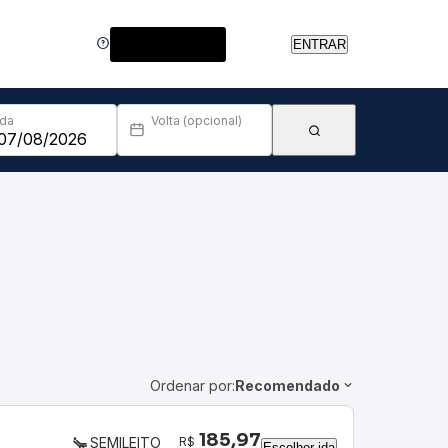
Central de Ajuda
ENTRAR
Ida
Volta (opcional)
Ordenar por:
Recomendado
185,97
R$
SEMILEITO
Escolher ida