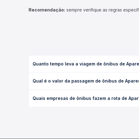
Recomendação:
sempre verifique as regras específ
Quanto tempo leva a viagem de ônibus de Apare
A viagem de ônibus de Aparecida, SP - TODOS para 
Qual é o valor da passagem de ônibus de Apare
executivo ou leito) e as condições de tráfego. Na
O preço da passagem de ônibus de Aparecida, SP -
Quais empresas de ônibus fazem a rota de Apar
de poltrona e a antecedência da compra. Na Quero
As viações Itapemirim, Expresso Nossa Senhora da 
longo do dia. Na Quero Passagem você compara tod
na sua viagem.