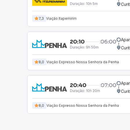
Duração:
10h 5m
Curi
7,3
Viação Itapemirim
Apar
20:10
06:00
Duração:
9h 50m
Curi
8,0
Viação Expresso Nossa Senhora da Penha
Apar
20:40
07:00
Duração:
10h 20m
Curi
8,0
Viação Expresso Nossa Senhora da Penha