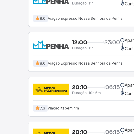
Duração:
11h
Curi
8,0
Viação Expresso Nossa Senhora da Penha
Apar
12:00
23:00
Duração:
11h
Curi
8,0
Viação Expresso Nossa Senhora da Penha
Apar
20:10
06:15
Duração:
10h 5m
Curi
7,3
Viação Itapemirim
Apar
20:10
06:15