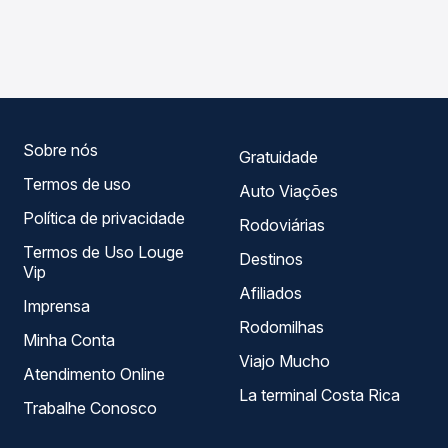
As viações Graciosa Transportes operam o trecho de
compara os preços de todas as viações em tempo real e
Apiaí, SP para Curitiba, PR - TODOS, com horários
garante a melhor oferta para o seu roteiro.
variados ao longo do dia. Na Quero Passagem você
compara todas as opções — empresas, horários, tipos de
serviço e preços — em um só lugar e escolhe a que
melhor se encaixa na sua viagem.
Sobre nós
Gratuidade
Termos de uso
Auto Viações
Política de privacidade
Rodoviárias
Termos de Uso Louge
Destinos
Vip
Afiliados
Imprensa
Rodomilhas
Minha Conta
Viajo Mucho
Atendimento Online
La terminal Costa Rica
Trabalhe Conosco