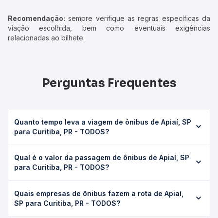
Recomendação:
sempre verifique as regras específicas da
viação escolhida, bem como eventuais exigências
relacionadas ao bilhete.
Perguntas Frequentes
Quanto tempo leva a viagem de ônibus de Apiaí, SP
para Curitiba, PR - TODOS?
A viagem de ônibus de Apiaí, SP para Curitiba, PR -
Qual é o valor da passagem de ônibus de Apiaí, SP
TODOS leva em média 4h 45min, podendo variar
para Curitiba, PR - TODOS?
conforme a viação, o tipo de serviço (convencional,
executivo ou leito) e as condições de tráfego. Na Quero
O preço da passagem de ônibus de Apiaí, SP para
Passagem você consulta os horários disponíveis e vê a
Quais empresas de ônibus fazem a rota de Apiaí,
Curitiba, PR - TODOS custa em média R$ 70,03 e varia
duração exata de cada opção na data desejada.
SP para Curitiba, PR - TODOS?
conforme a data da viagem, a empresa, o tipo de poltrona
e a antecedência da compra. Na Quero Passagem você