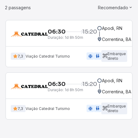
2 passagens
Recomendado
Apodi, RN
06:30
15:20
Duração:
1d 8h 50m
Correntina, BA - 
Embarque
ac_unit
wc
7,3
Viação Catedral Turismo
direto
Apodi, RN
06:30
15:20
Duração:
1d 8h 50m
Correntina, BA - 
Embarque
ac_unit
wc
7,3
Viação Catedral Turismo
direto